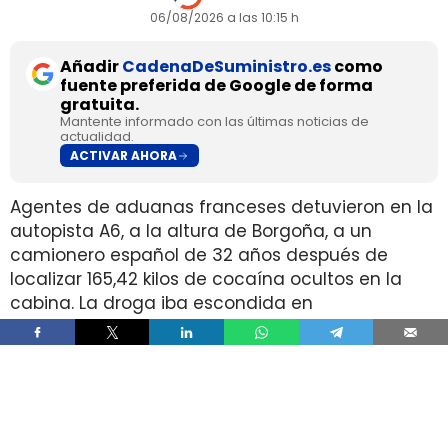
06/08/2026 a las 10:15 h
Añadir
CadenaDeSuministro.es
como
fuente preferida de Google de forma
gratuita.
Mantente informado con las últimas noticias de
actualidad.
ACTIVAR AHORA
Agentes de aduanas franceses detuvieron en la
autopista A6, a la altura de Borgoña, a un
camionero español de 32 años después de
localizar 165,42 kilos de cocaína ocultos en la
cabina. La droga iba escondida en
compartimentos diseñados dentro del sistema
de aire acondicionado y su valor en el mercado
negro supera los cuatro millones de euros.
El caso añade un detalle que complica los
controles en carretera porque el alijo no viajaba