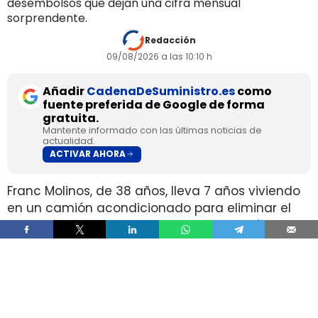
desembolsos que dejan una cifra mensual
sorprendente.
Redacción
09/08/2026 a las 10:10 h
Añadir
CadenaDeSuministro.es
como
fuente preferida de Google de forma
gratuita.
Mantente informado con las últimas noticias de
actualidad.
ACTIVAR AHORA
Franc Molinos, de 38 años, lleva 7 años viviendo
en un camión acondicionado para eliminar el
alquiler y recortar sus gastos fijos. El vehículo
incorpora cocina, dormitorio, espacio de
almacenamiento, sistema de acumulación de
agua y paneles solares para generar
electricidad.