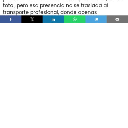
total, pero esa presencia no se traslada al
transporte profesional, donde apenas
representan el 2% de un colectivo de 250.000
conductores. La brecha aparece pese a que
25.000 mujeres sí cuentan con el permiso
necesario para trabajar al volante.
Ahí está la principal contradicción del sector. La
capacidad legal para incorporarse existe en una
escala muy superior a la presencia real en
cabina, mientras la actividad mantiene
jornadas y arranques de semana que siguen
condicionando la entrada y la permanencia en
la conducción de mercancías.
Solo 5.000 mujeres conducen
camiones pese a que 25.000 tienen
el permiso profesional