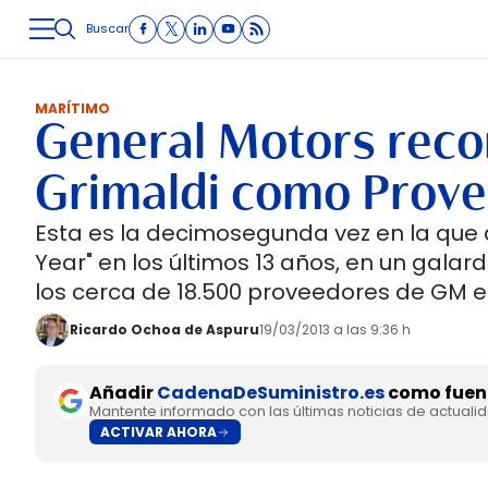
Buscar
LOGÍSTICA
INMOLOGÍSTICA
INTRALOGÍSTICA
CARRETE
MARÍTIMO
General Motors rec
Grimaldi como Prove
Esta es la decimosegunda vez en la que q
Year" en los últimos 13 años, en un gal
los cerca de 18.500 proveedores de GM e
Ricardo Ochoa de Aspuru
19/03/2013 a las 9:36 h
Añadir
CadenaDeSuministro.es
como fuent
Mantente informado con las últimas noticias de actuali
ACTIVAR AHORA