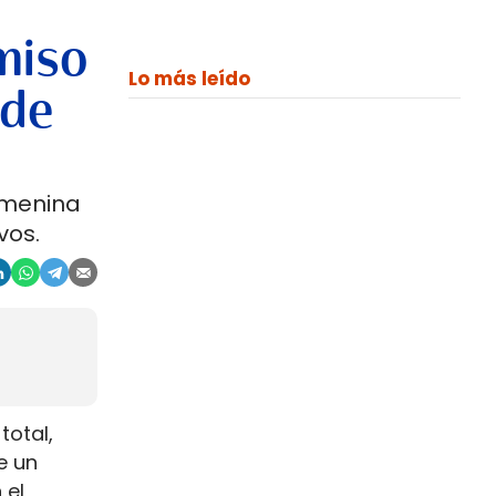
miso
Lo más leído
 de
emenina
vos.
total,
e un
 el