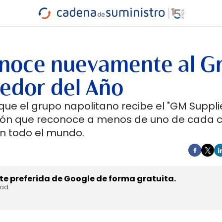
INDUSTRIA
RA
MARÍTIMO
INTERMODAL
PROTAGO
CARRETERA
onoce nuevamente al G
edor del Año
ue el grupo napolitano recibe el "GM Supplie
ardón que reconoce a menos de uno de cada c
n todo el mundo.
e preferida de Google de forma gratuita.
dad.