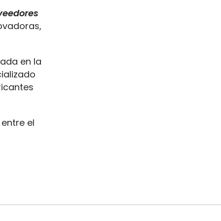
oveedores
ovadoras,
zada en la
ializado
ricantes
entre el