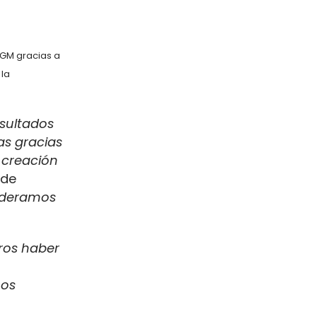
 GM gracias a
 la
esultados
as gracias
a creación
 de
ideramos
ros haber
uos