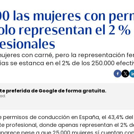
00 las mujeres con per
lo representan el 2 %
esionales
mujeres con carné, pero la representación f
as se estanca en el 2% de los 250.000 efecti
e preferida de Google de forma gratuita.
dad.
e permisos de conducción en España, el 43,4% del 
rte profesional, donde apenas representan el 2% d
aparece pese a que 25.000 mujeres sí cuentan con