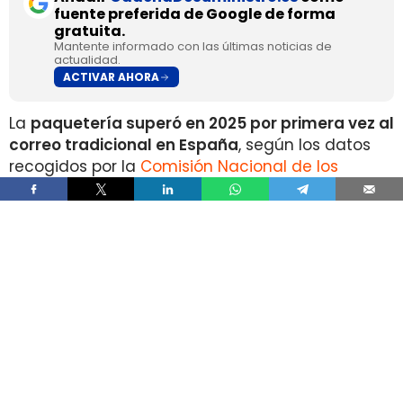
fuente preferida de Google de forma
gratuita.
Mantente informado con las últimas noticias de
actualidad.
ACTIVAR AHORA
La
paquetería superó en 2025 por primera vez al
correo tradicional en España
, según los datos
recogidos por la
Comisión Nacional de los
Mercados y la Competencia
en su Informe Anual
del Sector Postal 2025.
Durante el pasado ejercicio se contabilizaron
1.335 millones de envíos de paquetería
, un 10%
más que en 2024 y un 148% por encima del
volumen registrado en 2019.
En sentido contrario, los
envíos postales
tradicionales descendieron un 8% anual
, hasta
situarse en 1.164 millones de cartas, tarjetas