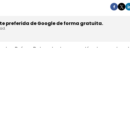
e preferida de Google de forma gratuita.
dad.
en los Países Bajos el primer camión de gran tonel
s de trasladar la unidad desde Austria durante a
teyr Automotive el 27 de julio,
en la planta de Stey
strial y operativa. SuperPanther es una
empresa 
el mercado europeo se ensambla en Austria con s
ests en rutas reales antes de su comercialización.
 Bajos una tractora probada antes 