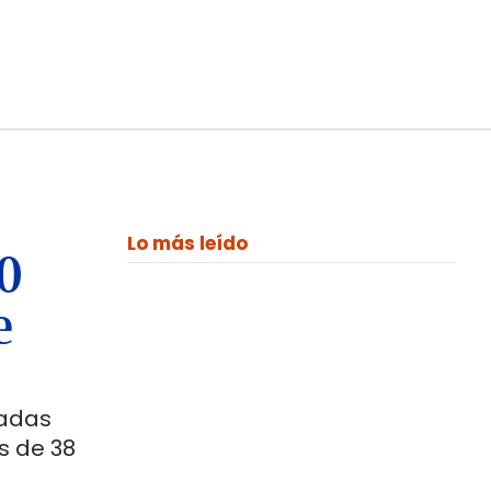
Lo más leído
00
e
ladas
s de 38