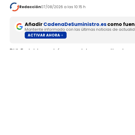
Redacción
07/08/2026 a las 10:15 h
Añadir
CadenaDeSuministro.es
como fuent
Mantente informado con las últimas noticias de actuali
ACTIVAR AHORA
DHL Freight pondrá en servicio en septiembre 
fabricado en Europa por
SuperPanther,
despué
tractora salió de la línea de montaje final de S
Austria
.
El movimiento llega con una doble lectura indu
fundada en 2022
, pero su eTopas 600 para 
industriales del continente y ya ha realizado t
DHL Freight lleva a los Países
ruta entre Viena y Wels