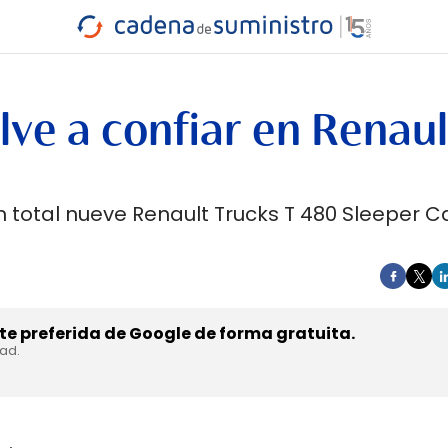
INDUSTRIA
RA
MARÍTIMO
INTERMODAL
PROTAGO
CARRETERA
ve a confiar en Renaul
total nueve Renault Trucks T 480 Sleeper C
e preferida de Google de forma gratuita.
dad.