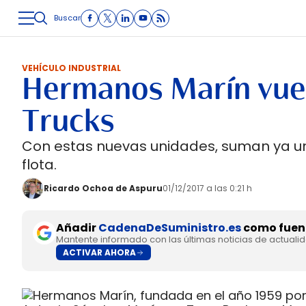
Buscar
LOGÍSTICA
INMOLOGÍSTICA
INTRALOGÍSTICA
CARRETE
VEHÍCULO INDUSTRIAL
Hermanos Marín vuel
Trucks
Con estas nuevas unidades, suman ya un 
flota.
Ricardo Ochoa de Aspuru
01/12/2017 a las 0:21 h
Añadir
CadenaDeSuministro.es
como fuent
Mantente informado con las últimas noticias de actuali
ACTIVAR AHORA