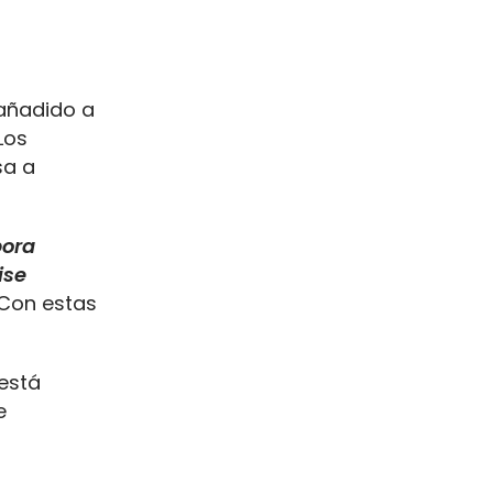
 añadido a
Los
sa a
pora
ise
 Con estas
está
e