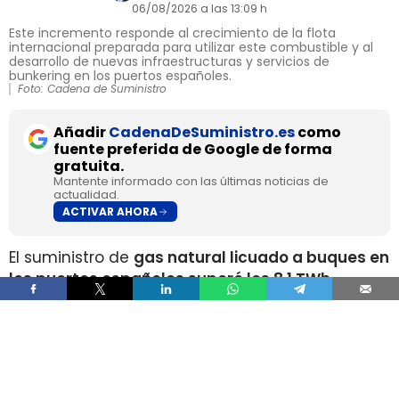
06/08/2026 a las 13:09 h
Este incremento responde al crecimiento de la flota
internacional preparada para utilizar este combustible y al
desarrollo de nuevas infraestructuras y servicios de
bunkering en los puertos españoles.
Foto: Cadena de Suministro
Añadir
CadenaDeSuministro.es
como
fuente preferida de Google de forma
gratuita.
Mantente informado con las últimas noticias de
actualidad.
ACTIVAR AHORA
El suministro de
gas natural licuado a buques en
los puertos españoles superó los 8,1 TWh
durante 2025
, un volumen que multiplica por
más de cuatro el registrado apenas dos años
antes, según los datos recopilados por Gasnam.
La energía suministrada, que incluye tanto GNL
de origen fósil como renovable, equivaldría