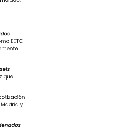
ados
omo EETC
mente
seis
z que
 cotización
 Madrid y
rdenados