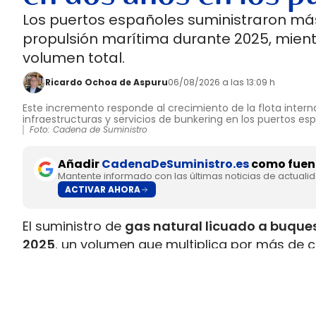
Los puertos españoles suministraron más
propulsión marítima durante 2025, mient
volumen total.
Ricardo Ochoa de Aspuru
06/08/2026 a las 13:09 h
Este incremento responde al crecimiento de la flota interna
infraestructuras y servicios de bunkering en los puertos es
Foto: Cadena de Suministro
Añadir
CadenaDeSuministro.es
como fuent
Mantente informado con las últimas noticias de actuali
ACTIVAR AHORA
El suministro de
gas natural licuado a buques
2025
, un volumen que multiplica por más de c
datos recopilados por Gasnam. La energía sum
renovable, equivaldría aproximadamente a
ll
Este incremento responde al crecimiento de la 