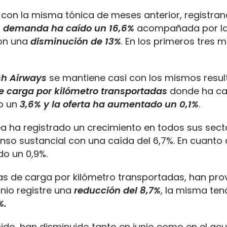
con la misma tónica de meses anterior, registran
a
demanda ha caído un 16,6%
acompañada por l
con una
disminución de 13%
. En los primeros tres 
ish Airways
se mantiene casi con los mismos resu
 carga por kilómetro transportadas
donde ha ca
o un
3,6% y la oferta ha aumentado un 0,1%
.
nea ha registrado un crecimiento en todos sus sect
so sustancial con una caída del 6,7%. En cuanto 
do un 0,9%.
das de carga por kilómetro transportadas, han pr
unio registre una
reducción del 8,7%
, la misma ten
%.
ecido, han disminuido tanto en junio como en el a