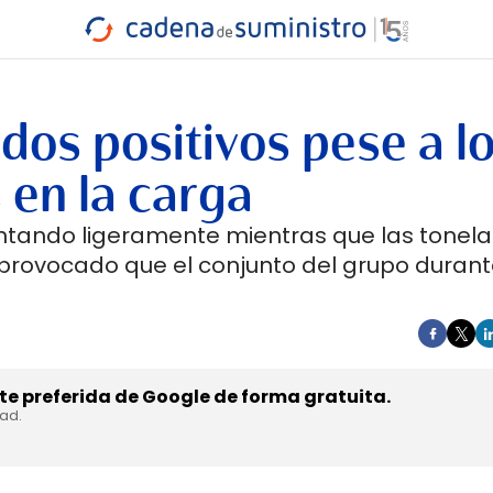
INDUSTRIA
RA
MARÍTIMO
INTERMODAL
PROTAGO
CARRETERA
dos positivos pese a l
 en la carga
entando ligeramente mientras que las tonel
provocado que el conjunto del grupo durant
e preferida de Google de forma gratuita.
dad.