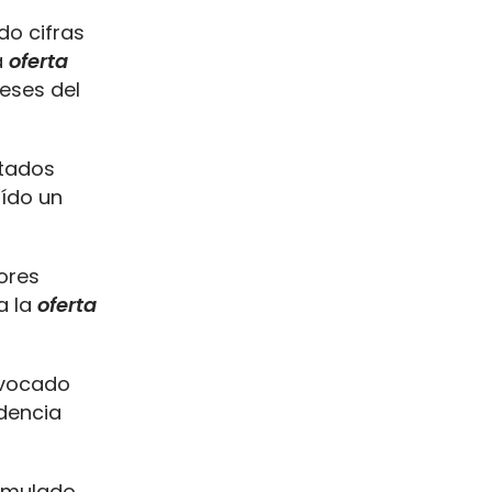
do cifras
a
oferta
meses del
ltados
ído un
ores
a la
oferta
ovocado
dencia
cumulado,