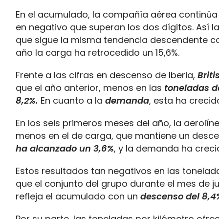
En el acumulado, la compañía aérea continúa 
en negativo que superan los dos dígitos. Así l
que sigue la misma tendencia descendente 
año la carga ha retrocedido un 15,6%.
Frente a las cifras en descenso de Iberia,
Brit
que el año anterior, menos en las
toneladas de
8,2%.
En cuanto a la
demanda
, esta ha crecid
En los seis primeros meses del año, la aerolí
menos en el de carga, que mantiene un descen
ha alcanzado un 3,6%
, y la demanda ha creci
Estos resultados tan negativos en las tonela
que el conjunto del grupo durante el mes de j
refleja el acumulado con un
descenso del 8,4
Por su parte, las toneladas por kilómetro ofr