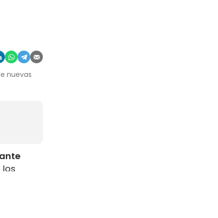
 de nuevas
rante
 los
como