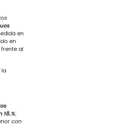
los
nuos
medida en
ido en
frente al
 la
los
n 18,%
,
enor con