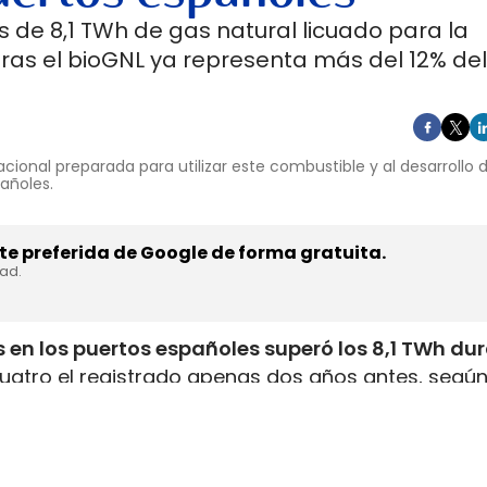
 de 8,1 TWh de gas natural licuado para la
ras el bioGNL ya representa más del 12% del
cional preparada para utilizar este combustible y al desarrollo
pañoles.
e preferida de Google de forma gratuita.
dad.
 en los puertos españoles superó los 8,1 TWh du
uatro el registrado apenas dos años antes, según
inistrada, que incluye tanto GNL de origen fósil 
enar el depósito de 16 millones de automóviles
.
flota internacional preparada para utilizar este