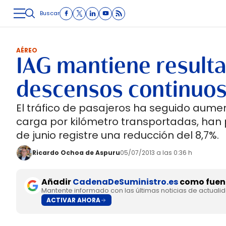
Buscar
LOGÍSTICA
INMOLOGÍSTICA
INTRALOGÍSTICA
CARRETE
AÉREO
IAG mantiene resulta
descensos continuos
El tráfico de pasajeros ha seguido aum
carga por kilómetro transportadas, han 
de junio registre una reducción del 8,7%.
Ricardo Ochoa de Aspuru
05/07/2013 a las 0:36 h
Añadir
CadenaDeSuministro.es
como fuent
Mantente informado con las últimas noticias de actuali
ACTIVAR AHORA