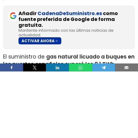
Añadir
CadenaDeSuministro.es
como
fuente preferida de Google de forma
gratuita.
Mantente informado con las últimas noticias de
actualidad.
ACTIVAR AHORA
El suministro de
gas natural licuado a buques en
los puertos españoles superó los 8,1 TWh
durante 2025
, un volumen que multiplica por
más de cuatro el registrado apenas dos años
antes, según los datos recopilados por Gasnam.
La energía suministrada, que incluye tanto GNL
de origen fósil como renovable, equivaldría
aproximadamente a
llenar el depósito de 16
millones de automóviles
.
Este incremento responde al crecimiento de la
flota internacional preparada para utilizar este