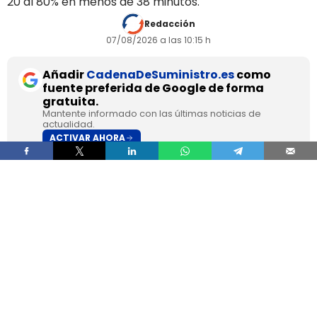
20 al 80% en menos de 38 minutos.
Redacción
07/08/2026 a las 10:15 h
Añadir
CadenaDeSuministro.es
como
fuente preferida de Google de forma
gratuita.
Mantente informado con las últimas noticias de
actualidad.
ACTIVAR AHORA
DHL Freight pondrá en servicio en septiembre en
los Países Bajos el primer camión de gran
tonelaje fabricado en Europa por
SuperPanther,
después de trasladar la unidad desde Austria
durante agosto. La tractora salió de la línea de
montaje final de Steyr Automotive el 27 de julio,
en la planta de Steyr, en Austria
.
El movimiento llega con una doble lectura