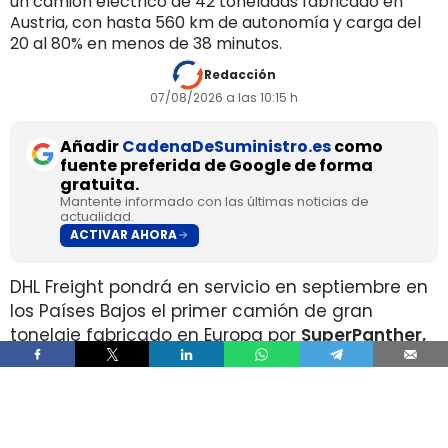
un camión eléctrico de 42 toneladas fabricado en
Austria, con hasta 560 km de autonomía y carga del
20 al 80% en menos de 38 minutos.
Redacción
07/08/2026 a las 10:15 h
Añadir
CadenaDeSuministro.es
como
fuente preferida de Google de forma
gratuita.
Mantente informado con las últimas noticias de
actualidad.
ACTIVAR AHORA
DHL Freight pondrá en servicio en septiembre en
los Países Bajos el primer camión de gran
tonelaje fabricado en Europa por
SuperPanther,
después de trasladar la unidad desde Austria
durante agosto. La tractora salió de la línea de
montaje final de Steyr Automotive el 27 de julio,
en la planta de Steyr, en Austria
.