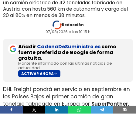
un camión eléctrico de 42 toneladas fabricado en
Austria, con hasta 560 km de autonomía y carga del
20 al 80% en menos de 38 minutos.
Redacción
07/08/2026 a las 10:15 h
Añadir
CadenaDeSuministro.es
como
fuente preferida de Google de forma
gratuita.
Mantente informado con las últimas noticias de
actualidad.
ACTIVAR AHORA
DHL Freight pondrá en servicio en septiembre en
los Países Bajos el primer camión de gran
tonelaje fabricado en Europa por
SuperPanther,
después de trasladar la unidad desde Austria
durante agosto. La tractora salió de la línea de
montaje final de Steyr Automotive el 27 de julio,
en la planta de Steyr, en Austria
.