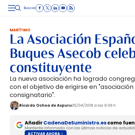
Buscar
LOGÍSTICA
INMOLOGÍSTICA
INTRALOGÍSTICA
CARRETE
MARÍTIMO
La Asociación Españ
Buques Asecob cele
constituyente
La nueva asociación ha logrado congrega
con el objetivo de erigirse en "asociación
consignatario".
Ricardo Ochoa de Aspuru
05/04/2018 a las 9:09 h
Añadir
CadenaDeSuministro.es
como fuent
Mantente informado con las últimas noticias de actuali
ACTIVAR AHORA