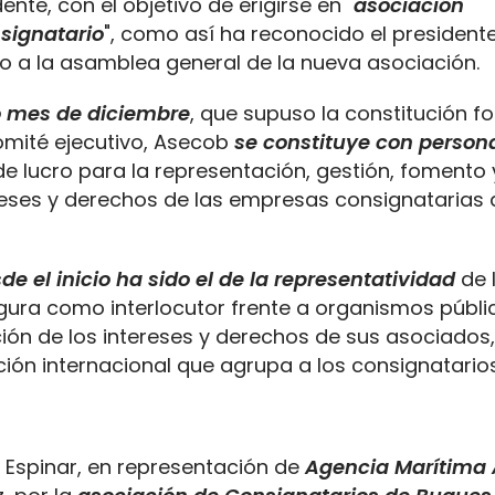
idente, con el objetivo de erigirse en "
asociación
nsignatario
", como así ha reconocido el president
do a la asamblea general de la nueva asociación.
o mes de diciembre
, que supuso la constitución f
comité ejecutivo, Asecob
se constituye con person
de lucro para la representación, gestión, fomento
ereses y derechos de las empresas consignatarias 
e el inicio ha sido el de la representatividad
de 
gura como interlocutor frente a organismos públi
ón de los intereses y derechos de sus asociados,
ión internacional que agrupa a los consignatarios
a Espinar, en representación de
Agencia Marítima