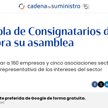
INDUSTRIA
RA
MARÍTIMO
INTERMODAL
PROTAGO
CARRETERA
ola de Consignatarios 
bra su asamblea
r a 160 empresas y cinco asociaciones sect
 representativa de los intereses del sector
e preferida de Google de forma gratuita.
dad.