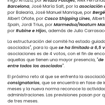
Iñigo Artaza, por
Artaza Pasajes
, Alex Ferrandi
Barcelona
, José María Salt, por la
asociación 
por Balearia, José Manuel Manrique, por
Bergé
Albert Oñate, por
Cosco Shipping Lines
, Alber
Spain
, Jordi Trius, por
Marmedsa/Noatum Mar
por
Rubine e Hijo
s, además de Julio Carrasac
La estructuración del comité ha estado guiada
asociados", para lo que
se ha limitado a 6,
asociaciones es de 4 votos, con el fin de enc
aquellas que tienen una mayor presencia, "
de 
entre todos los asociados
".
El próximo reto al que se enfrenta la asociaci
consignatarios
, que se encuentra en fase de i
meses y la nueva norma reconoce la actividad 
administraciones. Las previsiones pasan por q
de tres meses.