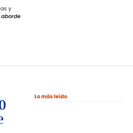
das y
 aborde
Lo más leído
00
e