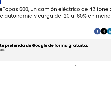
a
 eTopas 600, un camión eléctrico de 42 tone
de autonomía y carga del 20 al 80% en meno
e preferida de Google de forma gratuita.
dad.
en los Países Bajos el primer camión de gran tonel
s de trasladar la unidad desde Austria durante a
teyr Automotive el 27 de julio,
en la planta de Stey
strial y operativa. SuperPanther es una
empresa 
el mercado europeo se ensambla en Austria con s
ests en rutas reales antes de su comercialización.