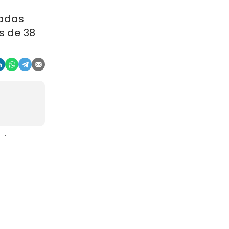
ladas
s de 38
aje
gosto. La
r, en
china
ocios