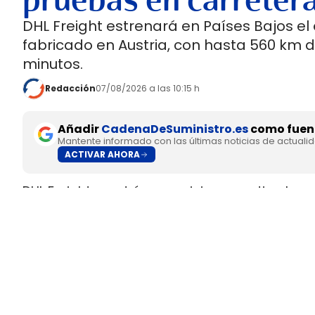
pruebas en carreter
DHL Freight estrenará en Países Bajos el
fabricado en Austria, con hasta 560 km 
minutos.
Redacción
07/08/2026 a las 10:15 h
Añadir
CadenaDeSuministro.es
como fuent
Mantente informado con las últimas noticias de actuali
ACTIVAR AHORA
DHL Freight pondrá en servicio en septiembre 
fabricado en Europa por
SuperPanther,
despué
tractora salió de la línea de montaje final de S
Austria
.
El movimiento llega con una doble lectura indu
fundada en 2022
, pero su eTopas 600 para 
industriales del continente y ya ha realizado t