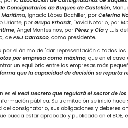
z, por la
asociación de Consignatarios de Buques
de Consignatarios de Buques de Castellón
, Manue
 Marítim
a, Ignacio López Bachiller, por
Ceferino N
to Uriarte, por
Grupo Erhardt
, David Notario, por
Ma
itime
, Angel Montesinos, por
Pérez y Cía
y Luis del
o, de
P&J Carrasco
, como presidente.
 por el ánimo de "dar representación a todos los
5 votos por empresa como máximo
, que en el caso 
ontrar un equilibrio entre las empresas más peque
forma que la capacidad de decisión se reparta 
ón es el
Real Decreto que regulará el sector de los
nformación pública. Su tramitación se inició hace 
del consignatario, sus obligaciones y deberes an
ue pueda estar aprobado y publicado en el BOE, e