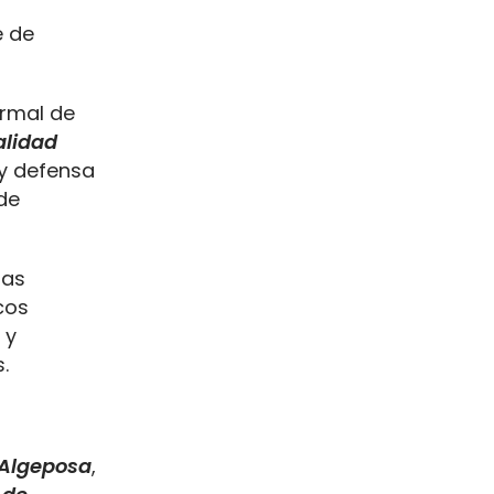
e de
ormal de
alidad
 y defensa
de
las
cos
 y
.
 Algeposa
,