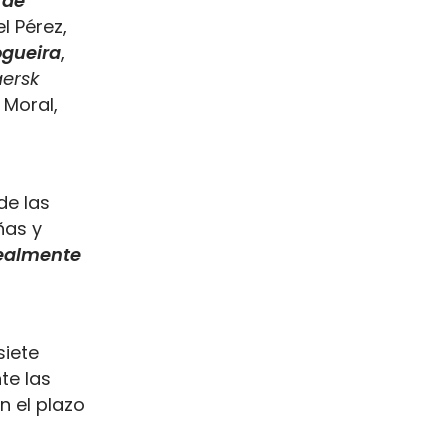
 de
l Pérez,
ogueira
,
ersk
 Moral,
de las
ñas y
realmente
siete
te las
n el plazo