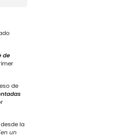
sado
e de
rimer
ceso de
entadas
or
 desde la
"
en un