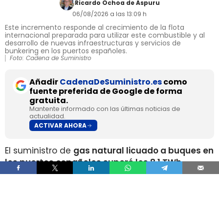
Ricardo Ochoa de Aspuru
06/08/2026 a las 13:09 h
Este incremento responde al crecimiento de la flota
internacional preparada para utilizar este combustible y al
desarrollo de nuevas infraestructuras y servicios de
bunkering en los puertos españoles.
Foto: Cadena de Suministro
Añadir
CadenaDeSuministro.es
como
fuente preferida de Google de forma
gratuita.
Mantente informado con las últimas noticias de
actualidad.
ACTIVAR AHORA
El suministro de
gas natural licuado a buques en
los puertos españoles superó los 8,1 TWh
durante 2025
, un volumen que multiplica por
más de cuatro el registrado apenas dos años
antes, según los datos recopilados por Gasnam.
La energía suministrada, que incluye tanto GNL