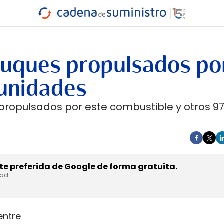
INDUSTRIA
RA
MARÍTIMO
INTERMODAL
PROTAGO
CARRETERA
 buques propulsados po
 unidades
 propulsados por este combustible y otros 9
e preferida de Google de forma gratuita.
dad.