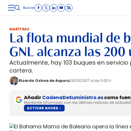
Buscar
LOGÍSTICA
INMOLOGÍSTICA
INTRALOGÍSTICA
CARRETE
MARÍTIMO
La flota mundial de
GNL alcanza las 200
Actualmente, hay 103 buques en servicio
cartera.
Ricardo Ochoa de Aspuru
29/03/2017 a las 0:03 h
Añadir
CadenaDeSuministro.es
como fuent
Mantente informado con las últimas noticias de actuali
ACTIVAR AHORA