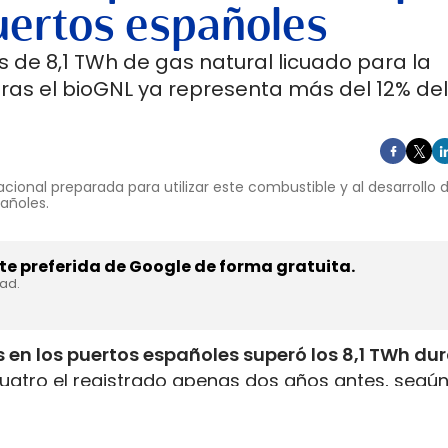
uertos españoles
 de 8,1 TWh de gas natural licuado para la
ras el bioGNL ya representa más del 12% del
cional preparada para utilizar este combustible y al desarrollo
pañoles.
e preferida de Google de forma gratuita.
dad.
 en los puertos españoles superó los 8,1 TWh du
uatro el registrado apenas dos años antes, según
inistrada, que incluye tanto GNL de origen fósil 
enar el depósito de 16 millones de automóviles
.