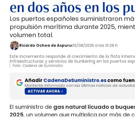
en dos años en los p
Los puertos españoles suministraron más
propulsión marítima durante 2025, mient
volumen total.
Ricardo Ochoa de Aspuru
06/08/2026 a las 13:09 h
Este incremento responde al crecimiento de la flota interna
infraestructuras y servicios de bunkering en los puertos es
Foto: Cadena de Suministro
Añadir
CadenaDeSuministro.es
como fuent
Mantente informado con las últimas noticias de actuali
ACTIVAR AHORA
El suministro de
gas natural licuado a buques
2025
, un volumen que multiplica por más de c
datos recopilados por Gasnam. La energía sum
renovable, equivaldría aproximadamente a
ll