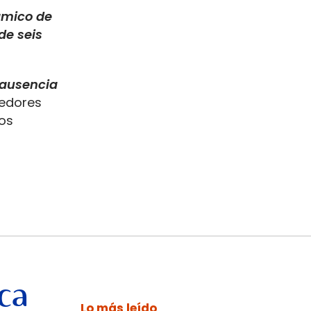
ámico de
de seis
 ausencia
nedores
los
ca
Lo más leído