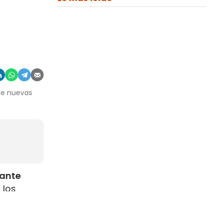
 de nuevas
rante
 los
como