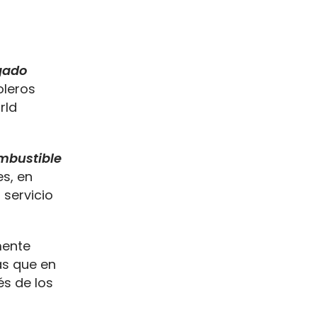
gado
oleros
rld
mbustible
es, en
 servicio
mente
ás que en
és de los