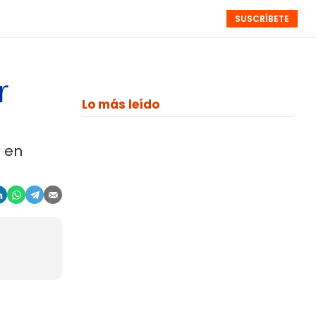
SUSCRÍBETE
RESÚMENES
NISTAS
MONOGRÁFICOS
EVENTOS
SEMANALES
r
Lo más leído
7 en