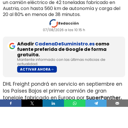
un camión eléctrico de 42 toneladas fabricado en
Austria, con hasta 560 km de autonomía y carga del
20 al 80% en menos de 38 minutos.
Redacción
07/08/2026 a las 10:15 h
Añadir
CadenaDeSuministro.es
como
fuente preferida de Google de forma
gratuita.
Mantente informado con las últimas noticias de
actualidad.
ACTIVAR AHORA
DHL Freight pondrá en servicio en septiembre en
los Países Bajos el primer camión de gran
tonelaje fabricado en Europa por
SuperPanther,
después de trasladar la unidad desde Austria
durante agosto. La tractora salió de la línea de
montaje final de Steyr Automotive el 27 de julio,
en la planta de Steyr, en Austria
.