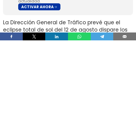
actualidad.
ACTIVAR AHORA
La Dirección General de Tráfico prevé que el
eclipse total de sol del 12 de agosto dispare los
desplazamientos por carretera hacia las zonas
de mejor visibilidad, en plena temporada alta de
verano. El organismo calcula un aumento del
tráfico de entre el 30% y el 100%, con entre
400.000 y 1,5 millones de viajes adicionales.
La coincidencia entre un fenómeno que dura
apenas unos minutos y un retorno masivo en
muy poco tiempo concentra el riesgo en las
mismas vías que muchos conductores usan
para acercarse a los puntos de observación. Ahí
se suman retenciones, paradas improvisadas,
distracciones al volante y más peatones y
ciclistas en los accesos.