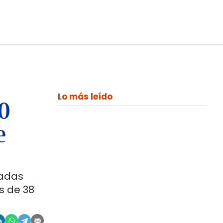
Lo más leído
00
e
ladas
s de 38