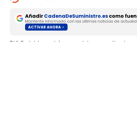
Añadir
CadenaDeSuministro.es
como fuent
Mantente informado con las últimas noticias de actuali
ACTIVAR AHORA
DHL Freight pondrá en servicio en septiembre 
fabricado en Europa por
SuperPanther,
despué
tractora salió de la línea de montaje final de S
Austria
.
El movimiento llega con una doble lectura indu
fundada en 2022
, pero su eTopas 600 para 
industriales del continente y ya ha realizado t
DHL Freight lleva a los Países
ruta entre Viena y Wels
La colaboración entre DHL Freight y SuperPant