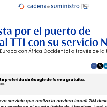
INDUSTRIA
RA
MARÍTIMO
INTERMODAL
PROTAGO
CARRETERA
ta por el puerto de
al TTI con su servicio 
 Europa con África Occidental a través de la
e preferida de Google de forma gratuita.
dad.
o servicio que realiza la naviera israelí ZIM desd
 su escala en el puerto Bahía de Algeciras
, llegó