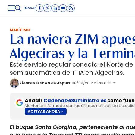
Buscar
LOGÍSTICA
INMOLOGÍSTICA
INTRALOGÍSTICA
CARRETE
MARÍTIMO
La naviera ZIM apues
Algeciras y la Termin
Este servicio regular conecta el Norte de
semiautomática de TTIA en Algeciras.
Ricardo Ochoa de Aspuru
06/09/2012 a las 8:25 h
Añadir
CadenaDeSuministro.es
como fuent
Mantente informado con las últimas noticias de actuali
ACTIVAR AHORA
El buque Santa Giorgina, perteneciente al nuev
que tiene a la Terminal TTI como muelle para