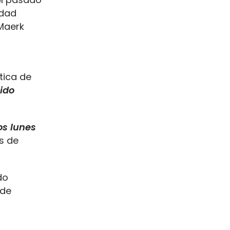
idad
 Maerk
tica de
ido
os lunes
s de
do
 de