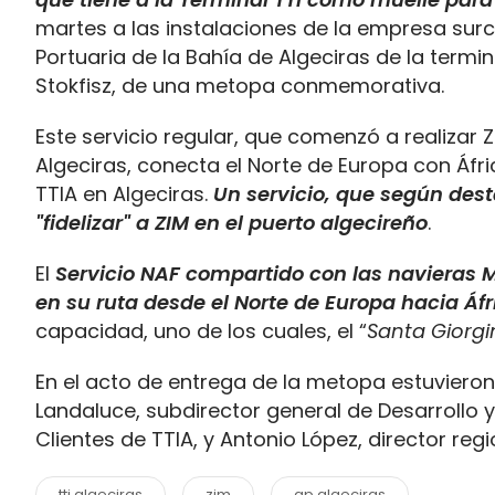
martes a las instalaciones de la empresa surc
Portuaria de la Bahía de Algeciras de la termi
Stokfisz, de una metopa conmemorativa.
Este servicio regular, que comenzó a realizar Z
Algeciras, conecta el Norte de Europa con Áfr
TTIA en Algeciras.
Un servicio, que según des
"fidelizar" a ZIM en el puerto algecireño
.
El
Servicio NAF compartido con las navieras M
en su ruta desde el Norte de Europa hacia Áfr
capacidad, uno de los cuales, el “
Santa Giorgi
En el acto de entrega de la metopa estuviero
Landaluce, subdirector general de Desarrollo 
Clientes de TTIA, y Antonio López, director reg
tti algeciras
zim
ap algeciras