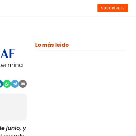
SUSCRÍBETE
RESÚMENES
NISTAS
MONOGRÁFICOS
EVENTOS
SEMANALES
Lo más leído
NAF
 terminal
e junio, y
 el pasado