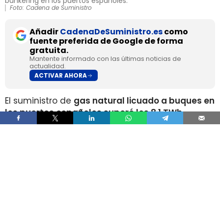
bunkering en los puertos españoles.
Foto: Cadena de Suministro
Añadir
CadenaDeSuministro.es
como
fuente preferida de Google de forma
gratuita.
Mantente informado con las últimas noticias de
actualidad.
ACTIVAR AHORA
El suministro de
gas natural licuado a buques en
los puertos españoles superó los 8,1 TWh
durante 2025
, un volumen que multiplica por
más de cuatro el registrado apenas dos años
antes, según los datos recopilados por Gasnam.
La energía suministrada, que incluye tanto GNL
de origen fósil como renovable, equivaldría
aproximadamente a
llenar el depósito de 16
millones de automóviles
.
Este incremento responde al crecimiento de la