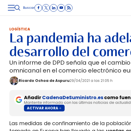
Buscar
LOGÍSTICA
INMOLOGÍSTICA
INTRALOGÍSTICA
CARRETE
LOGÍSTICA
La pandemia ha adel
desarrollo del comer
Un informe de DPD señala que el cambio
omnicanal en el comercio electrónico eu
Ricardo Ochoa de Aspuru
29/04/2021 a las 21:05 h
Añadir
CadenaDeSuministro.es
como fuent
Mantente informado con las últimas noticias de actuali
ACTIVAR AHORA
Las medidas de confinamiento de la població
tomado en Europa han llevado a las
ventas o