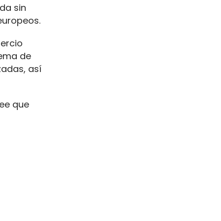
da sin
europeos.
mercio
uema de
adas, así
ree que