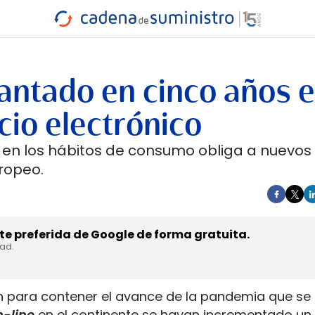
INDUSTRIA
RA
MARÍTIMO
INTERMODAL
PROTAGO
CARRETERA
antado en cinco años e
cio electrónico
 en los hábitos de consumo obliga a nuevos
ropeo.
e preferida de Google de forma gratuita.
dad.
n para contener el avance de la pandemia que se
n-line
en el continente se hayan incrementado un 