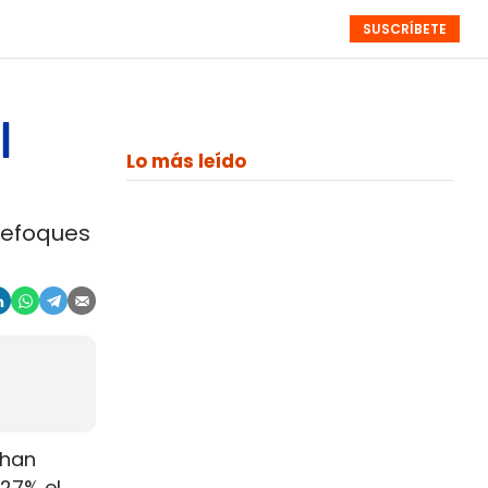
SUSCRÍBETE
RESÚMENES
NISTAS
MONOGRÁFICOS
EVENTOS
SEMANALES
l
Lo más leído
 efoques
 han
27% el