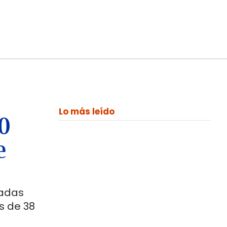
Lo más leído
00
e
ladas
s de 38