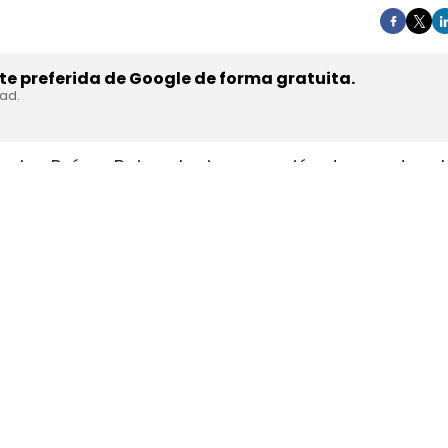
e preferida de Google de forma gratuita.
dad.
en los Países Bajos el primer camión de gran tonel
s de trasladar la unidad desde Austria durante a
teyr Automotive el 27 de julio,
en la planta de Stey
strial y operativa. SuperPanther es una
empresa 
el mercado europeo se ensambla en Austria con s
ests en rutas reales antes de su comercialización.
 Bajos una tractora probada antes 