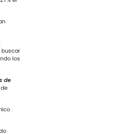
an
r
e buscar
ando los
s de
 de
nico
ndo