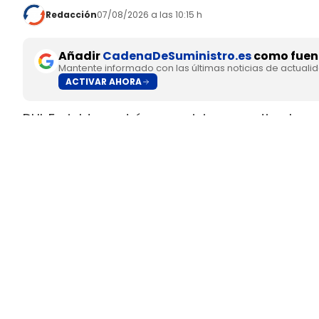
Redacción
07/08/2026 a las 10:15 h
Añadir
CadenaDeSuministro.es
como fuent
Mantente informado con las últimas noticias de actuali
ACTIVAR AHORA
DHL Freight pondrá en servicio en septiembre 
fabricado en Europa por
SuperPanther,
despué
tractora salió de la línea de montaje final de S
Austria
.
El movimiento llega con una doble lectura indu
fundada en 2022
, pero su eTopas 600 para 
industriales del continente y ya ha realizado t
DHL Freight lleva a los Países
ruta entre Viena y Wels