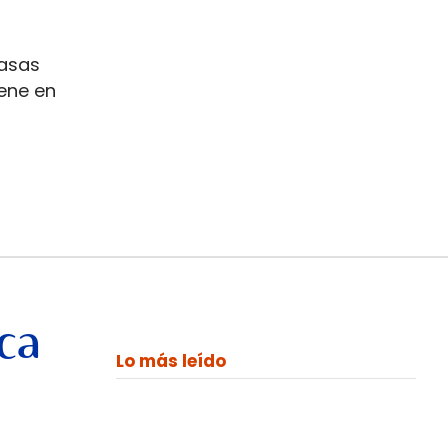
tasas
iene en
ca
Lo más leído