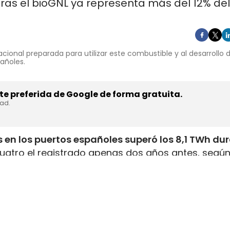
ras el bioGNL ya representa más del 12% del
cional preparada para utilizar este combustible y al desarrollo
pañoles.
e preferida de Google de forma gratuita.
dad.
 en los puertos españoles superó los 8,1 TWh du
uatro el registrado apenas dos años antes, según
inistrada, que incluye tanto GNL de origen fósil 
enar el depósito de 16 millones de automóviles
.
flota internacional preparada para utilizar este
tructuras y servicios de bunkering
en los puertos
ución está consolidando a España como
uno de lo