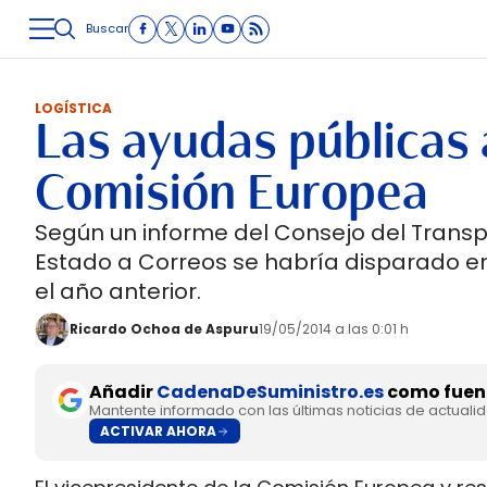
Buscar
LOGÍSTICA
INMOLOGÍSTICA
INTRALOGÍSTICA
CARRETE
LOGÍSTICA
Las ayudas públicas a
Comisión Europea
Según un informe del Consejo del Transpo
Estado a Correos se habría disparado en
el año anterior.
Ricardo Ochoa de Aspuru
19/05/2014 a las 0:01 h
Añadir
CadenaDeSuministro.es
como fuent
Mantente informado con las últimas noticias de actuali
ACTIVAR AHORA