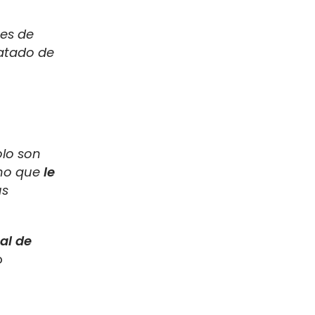
s
nes de
ratado de
lo son
ino que
le
us
al de
o