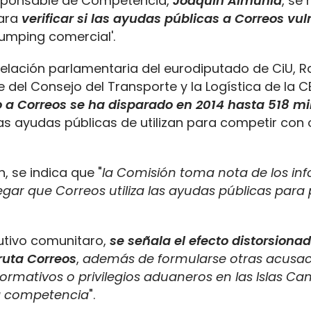
responsable de Competencia,
Joaquín Almunia
, se
para
verificar si las ayudas públicas a Correos vul
dumping comercial'.
rpelación parlamentaria del eurodiputado de CiU,
del Consejo del Transporte y la Logística de la C
o a Correos se ha disparado en 2014 hasta 518 mi
las ayudas públicas de utilizan para competir con 
, se indica que "
la Comisión toma nota de los inf
gar que Correos utiliza las ayudas públicas para 
cutivo comunitaro,
se señala el efecto distorsiona
fruta Correos
,
además de formularse otras acusa
rmativos o privilegios aduaneros en las Islas Can
la competencia
".