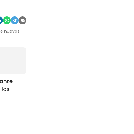
 de nuevas
rante
 los
como
s