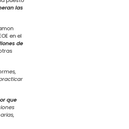
 ha puesto
neran las
 Ramon
EOE en el
llones de
otras
ormes,
practicar
dor que
ciones
arias,