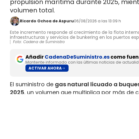
propulsión marítima durante 2025, mient
volumen total.
Ricardo Ochoa de Aspuru
06/08/2026 a las 13:09 h
Este incremento responde al crecimiento de la flota interna
infraestructuras y servicios de bunkering en los puertos es
Foto: Cadena de Suministro
Añadir
CadenaDeSuministro.es
como fuent
Mantente informado con las últimas noticias de actuali
ACTIVAR AHORA
El suministro de
gas natural licuado a buques
2025
, un volumen que multiplica por más de c
datos recopilados por Gasnam. La energía sum
renovable, equivaldría aproximadamente a
ll
Este incremento responde al crecimiento de la 
combustible y al desarrollo de
nuevas infraes
españoles. Gasnam considera que esta evol