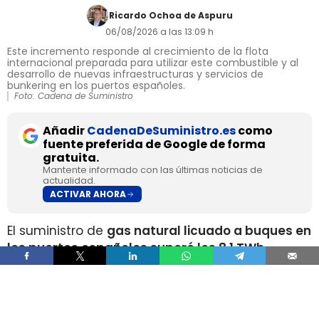
Ricardo Ochoa de Aspuru
06/08/2026 a las 13:09 h
Este incremento responde al crecimiento de la flota
internacional preparada para utilizar este combustible y al
desarrollo de nuevas infraestructuras y servicios de
bunkering en los puertos españoles.
Foto: Cadena de Suministro
Añadir
CadenaDeSuministro.es
como
fuente preferida de Google de forma
gratuita.
Mantente informado con las últimas noticias de
actualidad.
ACTIVAR AHORA
El suministro de
gas natural licuado a buques en
los puertos españoles superó los 8,1 TWh
durante 2025
, un volumen que multiplica por
más de cuatro el registrado apenas dos años
antes, según los datos recopilados por Gasnam.
La energía suministrada, que incluye tanto GNL