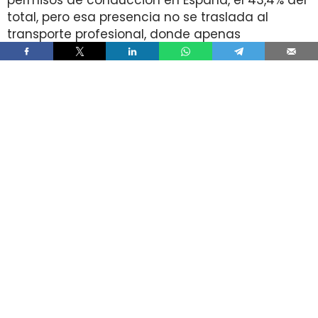
total, pero esa presencia no se traslada al
transporte profesional, donde apenas
representan el 2% de un colectivo de 250.000
conductores. La brecha aparece pese a que
25.000 mujeres sí cuentan con el permiso
necesario para trabajar al volante.
Ahí está la principal contradicción del sector. La
capacidad legal para incorporarse existe en una
escala muy superior a la presencia real en
cabina, mientras la actividad mantiene
jornadas y arranques de semana que siguen
condicionando la entrada y la permanencia en
la conducción de mercancías.
Solo 5.000 mujeres conducen
camiones pese a que 25.000 tienen
el permiso profesional