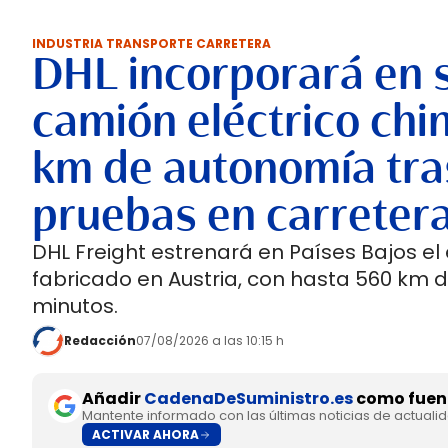
INDUSTRIA TRANSPORTE CARRETERA
DHL incorporará en 
camión eléctrico chi
km de autonomía tra
pruebas en carreter
DHL Freight estrenará en Países Bajos el
fabricado en Austria, con hasta 560 km 
minutos.
Redacción
07/08/2026 a las 10:15 h
Añadir
CadenaDeSuministro.es
como fuent
Mantente informado con las últimas noticias de actuali
ACTIVAR AHORA