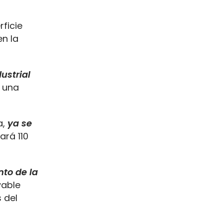
ficie
en la
ustrial
n una
a,
ya se
ará 110
nto de la
wable
 del