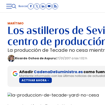
Buscar
LOGÍSTICA
INMOLOGÍSTICA
INTRALOGÍSTICA
CARRETE
MARÍTIMO
Los astilleros de Sev
centro de producción
La producción de Tecade no cesa mientra
Ricardo Ochoa de Aspuru
27/01/2017 a las 1:02 h
Añadir
CadenaDeSuministro.es
como fuent
Mantente informado con las últimas noticias de actuali
ACTIVAR AHORA