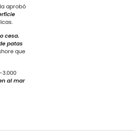
lla aprobó
rficie
icas.
o cesa.
 de patas
fshore que
0-3.000
len al mar