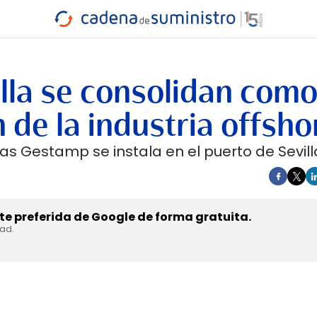
INDUSTRIA
RA
MARÍTIMO
INTERMODAL
PROTAGO
CARRETERA
illa se consolidan com
 de la industria offsho
s Gestamp se instala en el puerto de Sevill
e preferida de Google de forma gratuita.
dad.