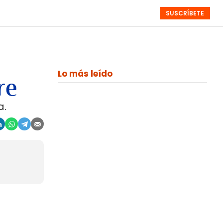
SUSCRÍBETE
RESÚMENES
NISTAS
MONOGRÁFICOS
EVENTOS
SEMANALES
o
Lo más leído
re
a.