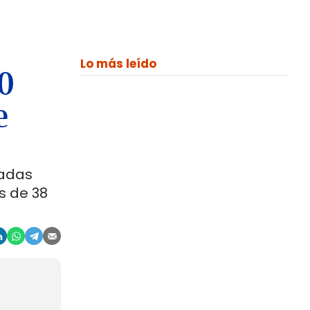
Lo más leído
00
e
ladas
s de 38