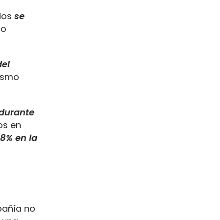
ados
se
ro
del
ismo
durante
os en
8% en la
pañía no