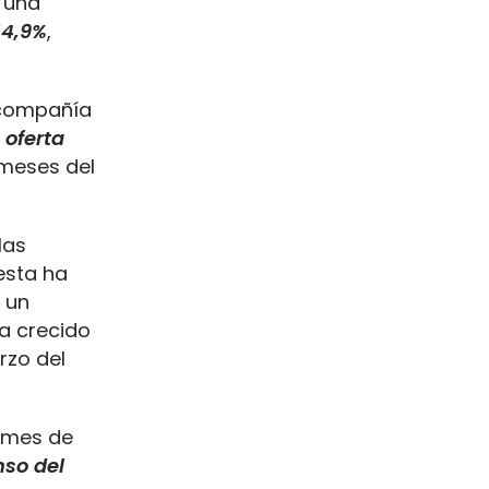
r una
14,9%
,
 compañía
oferta
 meses del
las
 esta ha
o un
a crecido
rzo del
l mes de
so del