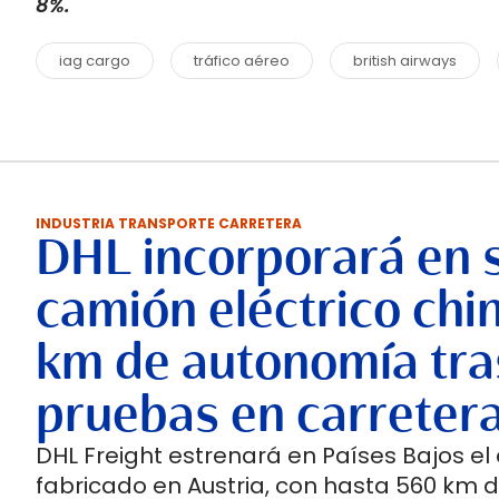
8%.
iag cargo
tráfico aéreo
british airways
INDUSTRIA TRANSPORTE CARRETERA
DHL incorporará en 
camión eléctrico chi
km de autonomía tra
pruebas en carreter
DHL Freight estrenará en Países Bajos el
fabricado en Austria, con hasta 560 km 