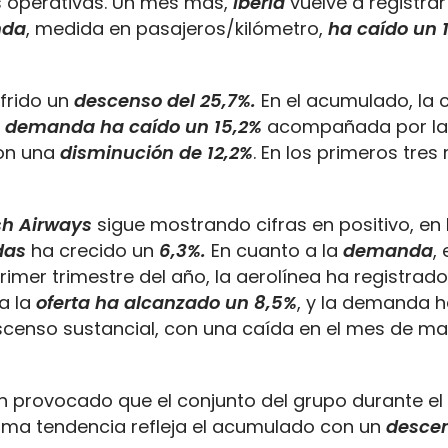
us operativas. Un mes más,
Iberia
vuelve a registra
nda
, medida en pasajeros/kilómetro,
ha caído un 
frido un
descenso del 25,7%.
En el acumulado, la
a
demanda ha caído un 15,2%
acompañada por la
con una
disminución de 12,2%
. En los primeros tres
ish Airways
sigue mostrando cifras en positivo, en 
das
ha crecido un
6,3%.
En cuanto a la
demanda
,
 primer trimestre del año, la aerolínea ha registrad
a la
oferta ha alcanzado un 8,5%
, y la demanda h
censo sustancial, con una caída en el mes de ma
an provocado que el conjunto del grupo durante e
isma tendencia refleja el acumulado con un
descen