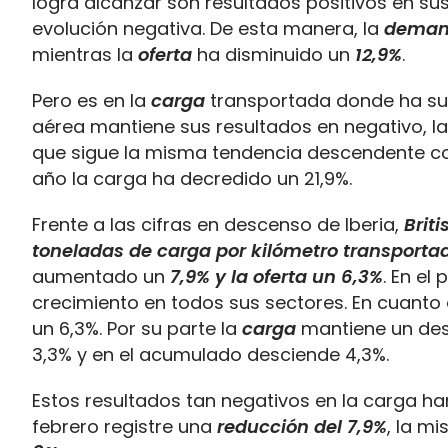
logra alcanzar son resultados positivos en s
evolución negativa. De esta manera, la
dema
mientras la
oferta
ha disminuido un
12,9%
.
Pero es en la
carga
transportada donde ha su
aérea mantiene sus resultados en negativo, l
que sigue la misma tendencia descendente 
año la carga ha decredido un 21,9%.
Frente a las cifras en descenso de Iberia,
Brit
toneladas de carga por kilómetro transporta
aumentado un
7,9% y la oferta un 6,3%
. En el
crecimiento en todos sus sectores. En cuanto 
un 6,3%. Por su parte la
carga
mantiene un des
3,3% y en el acumulado desciende 4,3%.
Estos resultados tan negativos en la carga h
febrero registre una
reducción del 7,9%
, la m