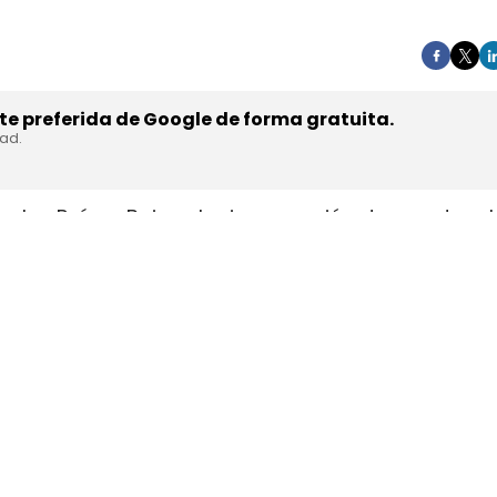
e preferida de Google de forma gratuita.
dad.
en los Países Bajos el primer camión de gran tonel
s de trasladar la unidad desde Austria durante a
teyr Automotive el 27 de julio,
en la planta de Stey
strial y operativa. SuperPanther es una
empresa 
el mercado europeo se ensambla en Austria con s
ests en rutas reales antes de su comercialización.
 Bajos una tractora probada antes 