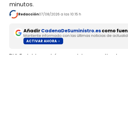
minutos.
Redacción
07/08/2026 a las 10:15 h
Añadir
CadenaDeSuministro.es
como fuent
Mantente informado con las últimas noticias de actuali
ACTIVAR AHORA
DHL Freight pondrá en servicio en septiembre 
fabricado en Europa por
SuperPanther,
despué
tractora salió de la línea de montaje final de S
Austria
.
El movimiento llega con una doble lectura indu
fundada en 2022
, pero su eTopas 600 para 
industriales del continente y ya ha realizado t
DHL Freight lleva a los Países