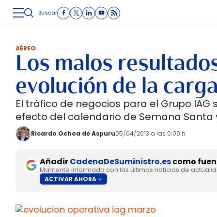
Buscar
LOGÍSTICA
INMOLOGÍSTICA
INTRALOGÍSTICA
CARRETE
AÉREO
Los malos resultados 
evolución de la carg
El tráfico de negocios para el Grupo IAG
efecto del calendario de Semana Santa y 
Ricardo Ochoa de Aspuru
05/04/2013 a las 0:09 h
Añadir
CadenaDeSuministro.es
como fuent
Mantente informado con las últimas noticias de actuali
ACTIVAR AHORA