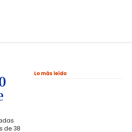
Lo más leído
00
e
ladas
s de 38