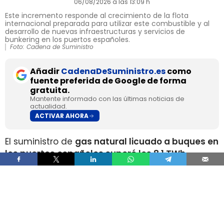
06/08/2026 a las 13:09 h
Este incremento responde al crecimiento de la flota
internacional preparada para utilizar este combustible y al
desarrollo de nuevas infraestructuras y servicios de
bunkering en los puertos españoles.
Foto: Cadena de Suministro
Añadir
CadenaDeSuministro.es
como
fuente preferida de Google de forma
gratuita.
Mantente informado con las últimas noticias de
actualidad.
ACTIVAR AHORA
El suministro de
gas natural licuado a buques en
los puertos españoles superó los 8,1 TWh
durante 2025
, un volumen que multiplica por
más de cuatro el registrado apenas dos años
antes, según los datos recopilados por Gasnam.
La energía suministrada, que incluye tanto GNL
de origen fósil como renovable, equivaldría