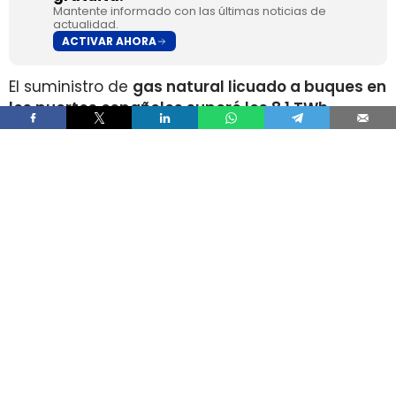
Mantente informado con las últimas noticias de
actualidad.
ACTIVAR AHORA
El suministro de
gas natural licuado a buques en
los puertos españoles superó los 8,1 TWh
durante 2025
, un volumen que multiplica por
más de cuatro el registrado apenas dos años
antes, según los datos recopilados por Gasnam.
La energía suministrada, que incluye tanto GNL
de origen fósil como renovable, equivaldría
aproximadamente a
llenar el depósito de 16
millones de automóviles
.
Este incremento responde al crecimiento de la
flota internacional preparada para utilizar este
combustible y al desarrollo de
nuevas
infraestructuras y servicios de bunkering
en los
puertos españoles. Gasnam considera que esta