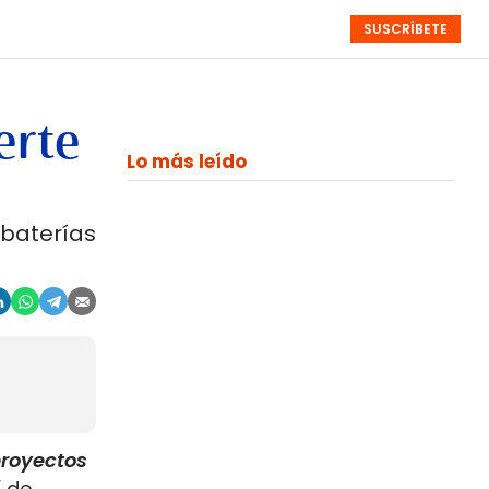
SUSCRÍBETE
RESÚMENES
NISTAS
MONOGRÁFICOS
EVENTOS
SEMANALES
erte
Lo más leído
 baterías
royectos
í de