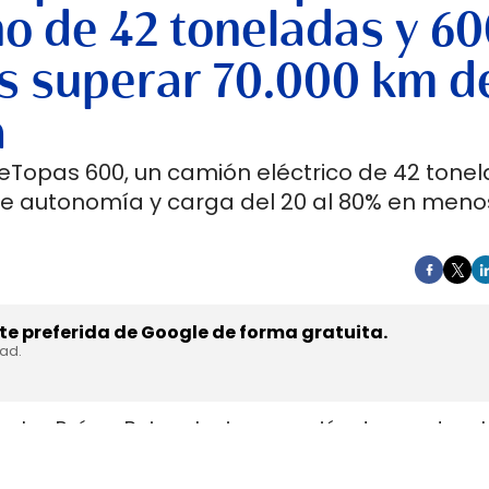
no de 42 toneladas y 6
s superar 70.000 km d
a
 eTopas 600, un camión eléctrico de 42 tone
de autonomía y carga del 20 al 80% en meno
e preferida de Google de forma gratuita.
dad.
en los Países Bajos el primer camión de gran tonel
s de trasladar la unidad desde Austria durante a
teyr Automotive el 27 de julio,
en la planta de Stey