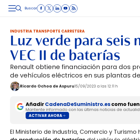
Buscar
LOGÍSTICA
INMOLOGÍSTICA
INTRALOGÍSTICA
CARRETE
INDUSTRIA TRANSPORTE CARRETERA
Luz verde para seis 
VEC II de baterías
Renault obtiene financiación para dos p
de vehículos eléctricos en sus plantas de
Ricardo Ochoa de Aspuru
15/09/2023 a las 12:11 h
Añadir
CadenaDeSuministro.es
como fuent
Mantente informado con las últimas noticias de actuali
ACTIVAR AHORA
El Ministerio de Industria, Comercio y Turism
de producción de baterías
del vehículo eléctr