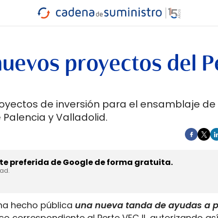
INDUSTRIA
RA
MARÍTIMO
INTERMODAL
PROTAGO
CARRETERA
nuevos proyectos del P
royectos de inversión para el ensamblaje de
 Palencia y Valladolid.
e preferida de Google de forma gratuita.
dad.
o ha hecho pública
una nueva tanda de ayudas a p
ico correspondiente al Perte VEC II, autorizando as