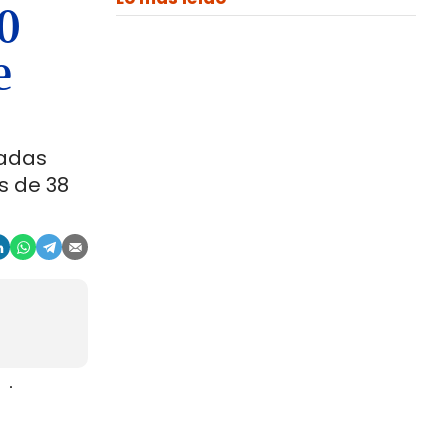
00
e
ladas
s de 38
aje
gosto. La
r, en