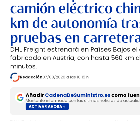
camión eléctrico chi
km de autonomía tra
pruebas en carreter
DHL Freight estrenará en Países Bajos el
fabricado en Austria, con hasta 560 km 
minutos.
Redacción
07/08/2026 a las 10:15 h
Añadir
CadenaDeSuministro.es
como fuent
Mantente informado con las últimas noticias de actuali
ACTIVAR AHORA
DHL Freight pondrá en servicio en septiembre 
fabricado en Europa por
SuperPanther,
despué
tractora salió de la línea de montaje final de S