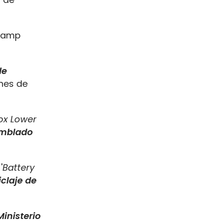
stamp
de
ones de
ox Lower
mblado
'
Battery
iclaje de
inisterio