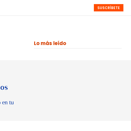
SUSCRÍBETE
RESÚMENES
NISTAS
MONOGRÁFICOS
EVENTOS
SEMANALES
Lo más leído
los
 en tu