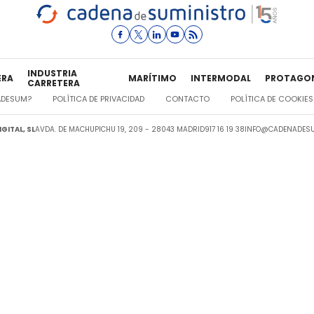
INDUSTRIA
ERA
MARÍTIMO
INTERMODAL
PROTAGO
CARRETERA
ADESUM?
POLÍTICA DE PRIVACIDAD
CONTACTO
POLÍTICA DE COOKIES
GITAL, SL
AVDA. DE MACHUPICHU 19, 209 - 28043 MADRID
917 16 19 38
INFO@CADENADESU