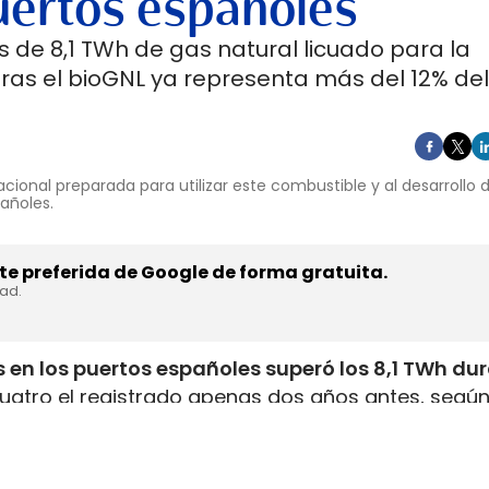
uertos españoles
 de 8,1 TWh de gas natural licuado para la
ras el bioGNL ya representa más del 12% del
cional preparada para utilizar este combustible y al desarrollo
pañoles.
e preferida de Google de forma gratuita.
dad.
 en los puertos españoles superó los 8,1 TWh du
uatro el registrado apenas dos años antes, según
inistrada, que incluye tanto GNL de origen fósil 
enar el depósito de 16 millones de automóviles
.