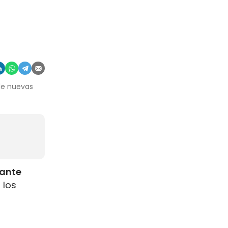
 de nuevas
rante
 los
como