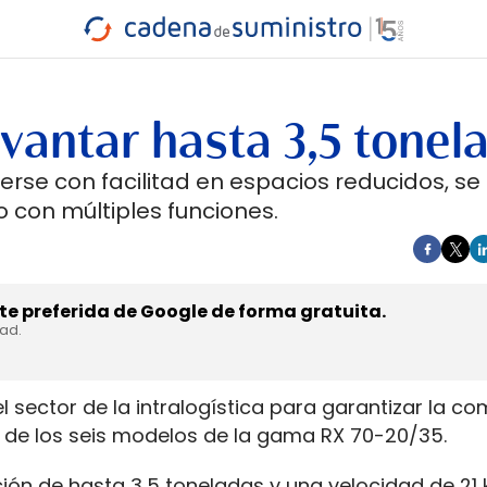
INDUSTRIA
RA
MARÍTIMO
INTERMODAL
PROTAGO
CARRETERA
vantar hasta 3,5 tonel
rse con facilitad en espacios reducidos, se
 con múltiples funciones.
e preferida de Google de forma gratuita.
dad.
del sector de la intralogística para garantizar la c
 de los seis modelos de la gama RX 70-20/35.
ción de hasta 3,5 toneladas y una velocidad de 21