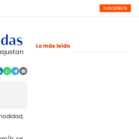
SUSCRÍBETE
RESÚMENES
NISTAS
MONOGRÁFICOS
EVENTOS
SEMANALES
adas
Lo más leído
 ajustan
omodidad,
 km/h, se