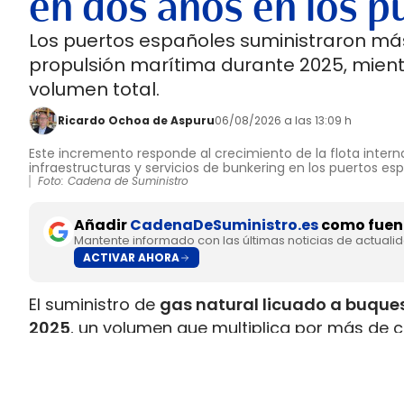
en dos años en los p
Los puertos españoles suministraron más
propulsión marítima durante 2025, mient
volumen total.
Ricardo Ochoa de Aspuru
06/08/2026 a las 13:09 h
Este incremento responde al crecimiento de la flota interna
infraestructuras y servicios de bunkering en los puertos es
Foto: Cadena de Suministro
Añadir
CadenaDeSuministro.es
como fuent
Mantente informado con las últimas noticias de actuali
ACTIVAR AHORA
El suministro de
gas natural licuado a buques
2025
, un volumen que multiplica por más de c
datos recopilados por Gasnam. La energía sum
renovable, equivaldría aproximadamente a
ll