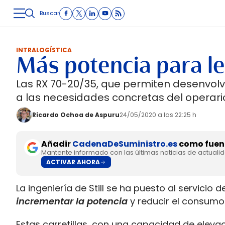
Buscar
LOGÍSTICA
INMOLOGÍSTICA
INTRALOGÍSTICA
CARRETE
INTRALOGÍSTICA
Más potencia para le
Las RX 70-20/35, que permiten desenvolve
a las necesidades concretas del operario
Ricardo Ochoa de Aspuru
24/05/2020 a las 22:25 h
Añadir
CadenaDeSuministro.es
como fuent
Mantente informado con las últimas noticias de actuali
ACTIVAR AHORA
La ingeniería de Still se ha puesto al servicio 
incrementar la potencia
y reducir el consumo
Estas carretillas, con una capacidad de eleva