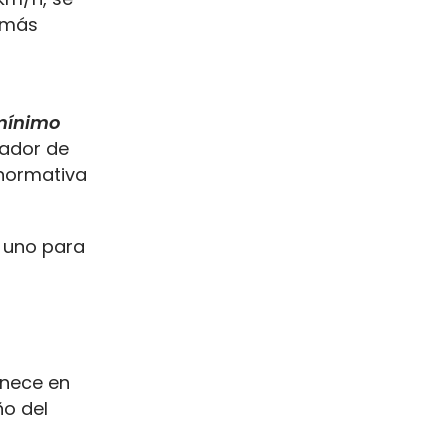
% más
o
mínimo
izador de
 normativa
, uno para
anece en
ño del