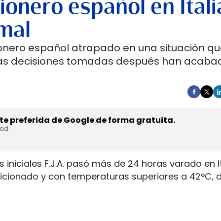
ionero español en Itali
mal
onero español atrapado en una situación qu
Las decisiones tomadas después han acaba
e preferida de Google de forma gratuita.
dad.
 iniciales F.J.A. pasó más de 24 horas varado en I
ndicionado y con temperaturas superiores a 42°C,
ndo pese a haber comunicado la incidencia. El con
tensión tras la avería registrada el 23 de julio de