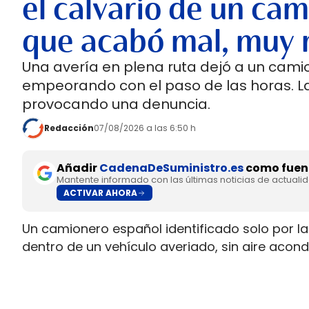
el calvario de un cam
que acabó mal, muy 
Una avería en plena ruta dejó a un cami
empeorando con el paso de las horas. 
provocando una denuncia.
Redacción
07/08/2026 a las 6:50 h
Añadir
CadenaDeSuministro.es
como fuent
Mantente informado con las últimas noticias de actuali
ACTIVAR AHORA
Un camionero español identificado solo por las
dentro de un vehículo averiado, sin aire aco
de que la empresa le ordenara seguir circula
acabó en el hospital por golpe de calor e hiper
cerca de Ontígola.