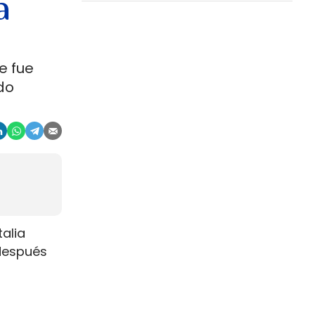
a
e fue
do
talia
 después
ductor
 2026