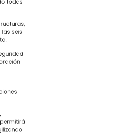
ndo todas
ructuras,
las seis
to.
seguridad
poración
iciones
,
permitirá
gilizando