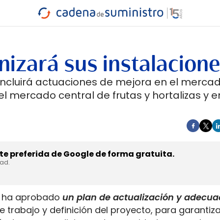
INDUSTRIA
RA
MARÍTIMO
INTERMODAL
PROTAGO
CARRETERA
zará sus instalacion
o incluirá actuaciones de mejora en el merca
l mercado central de frutas y hortalizas y e
e preferida de Google de forma gratuita.
dad.
id ha aprobado
un plan de actualización y adecuac
e trabajo y definición del proyecto, para garantiza