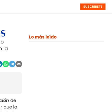
SUSCRÍBETE
RESÚMENES
NISTAS
MONOGRÁFICOS
EVENTOS
SEMANALES
es
Lo más leído
do
n la
ión
de
r que la