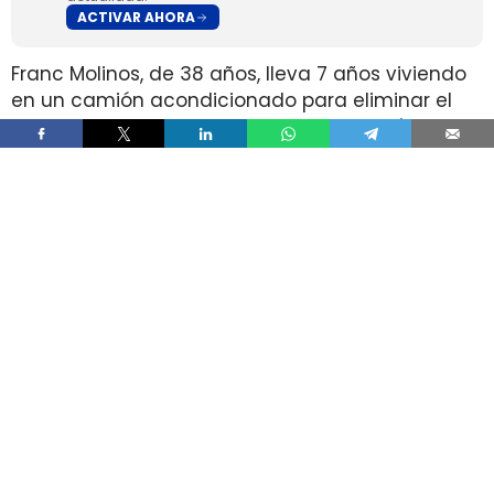
ACTIVAR AHORA
Franc Molinos, de 38 años, lleva 7 años viviendo
en un camión acondicionado para eliminar el
alquiler y recortar sus gastos fijos. El vehículo
incorpora cocina, dormitorio, espacio de
almacenamiento, sistema de acumulación de
agua y paneles solares para generar
electricidad.
El ahorro en vivienda ha cambiado por completo
su estructura de gasto, pero no ha borrado las
exigencias diarias de esa fórmula. Molinos
afirma que dejó de pagar alquiler y luz y que
apenas paga agua, aunque a cambio afronta
de forma constante el mantenimiento del
vehículo, la gestión de recursos, el espacio
reducido y la búsqueda de aparcamiento.