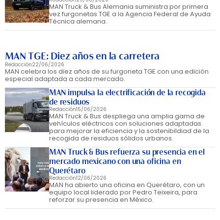
MAN Truck & Bus Alemania suministra por primera
vez furgonetas TGE a la Agencia Federal de Ayuda
Técnica alemana.
MAN TGE: Diez años en la carretera
Redacción
22/06/2026
MAN celebra los diez años de su furgoneta TGE con una edición
especial adaptada a cada mercado.
MAN impulsa la electrificación de la recogida
de residuos
Redacción
15/06/2026
MAN Truck & Bus despliega una amplia gama de
vehículos eléctricos con soluciones adaptadas
para mejorar la eficiencia y la sostenibildiad de la
recogida de residuos sólidos urbanos.
MAN Truck & Bus refuerza su presencia en el
mercado mexicano con una oficina en
Querétaro
Redacción
12/06/2026
MAN ha abierto una oficina en Querétaro, con un
equipo local liderado por Pedro Teixeira, para
reforzar su presencia en México.