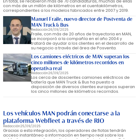
En total, se recibieron más de 70 candidaturas, muchas de ellas
con más de un millón de kilómetros en el cuentakilómetros,
correspondientes a los modelos fabricados entre 2007 y 2019.
Manuel Fraile, nuevo director de Postventa de
MAN Truck & Bus
Redacción
26/09/2025
Fraile, con más de 20 años de trayectoria en MAN,
se incorporó a la compañía en el año 2004 y
tratará de ayudar a los clientes en el desarrollo de
su negocio a través del área de Posventa.
Los camiones eléctricos de MAN superan los
cinco millones de kilómetros recorridos en
operativa real
Redacción
26/09/2025
Los cerca de doscientes camiones eléctricos de
batería que MAN Truck & Bus ha puesto a
disposición de diversos clientes europeos superan
los cinco millones de kilómetros recorridos.
Los vehículos MAN podrán conectarse a la
plataforma Webfleet a través de RIO
Redacción
25/09/2025
Gracias a esta integración, los operadores de flotas tendrán
acceso instantáneo a información en tiempo real sobre los