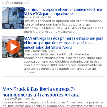
países europeos.
Disfrimur incorpora el primer camión eléctrico
MAN eTGX para larga distancia
Redacción
19/12/2025
Disfrimur redobla su apuesta por la electrificación
con su primer camión eléctrico para larga
distancia, un MAN eTGX 20.449 4x2 BL SA para rutas
entre Murcia, Alicante y Valencia.
MAN entrega las dos primeras estaciones para
el futuro parque de recarga de vehículos
industriales del Allianz Arena
Lucía Jiménez
18/12/2025
El estadio del Bayern de Múnich ofrece las
condiciones ideales para la instalación, dado que
cuenta con una red eléctrica potente, suministro
con electricidad 100% verde y posicionamiento en
uno de los principales nudos de transporte de
Europa.
MAN Truck & Bus Iberia entrega 71
hormigoneras a Transportes Arranz
Lucía Jiménez
16/12/2025
Los camiones entregados a Transportes Arranz son los primeros
del fabricante que llegan a España con una distancia entre ejes