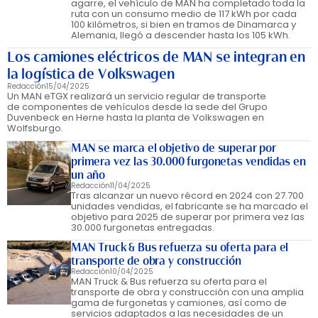
agarre, el vehículo de MAN ha completado toda la
ruta con un consumo medio de 117 kWh por cada
100 kilómetros, si bien en tramos de Dinamarca y
Alemania, llegó a descender hasta los 105 kWh.
Los camiones eléctricos de MAN se integran en
la logística de Volkswagen
Redacción
15/04/2025
Un MAN eTGX realizará un servicio regular de transporte
de componentes de vehículos desde la sede del Grupo
Duvenbeck en Herne hasta la planta de Volkswagen en
Wolfsburgo.
MAN se marca el objetivo de superar por
primera vez las 30.000 furgonetas vendidas en
un año
Redacción
11/04/2025
Tras alcanzar un nuevo récord en 2024 con 27.700
unidades vendidas, el fabricante se ha marcado el
objetivo para 2025 de superar por primera vez las
30.000 furgonetas entregadas.
MAN Truck & Bus refuerza su oferta para el
transporte de obra y construcción
Redacción
10/04/2025
MAN Truck & Bus refuerza su oferta para el
transporte de obra y construcción con una amplia
gama de furgonetas y camiones, así como de
servicios adaptados a las necesidades de un