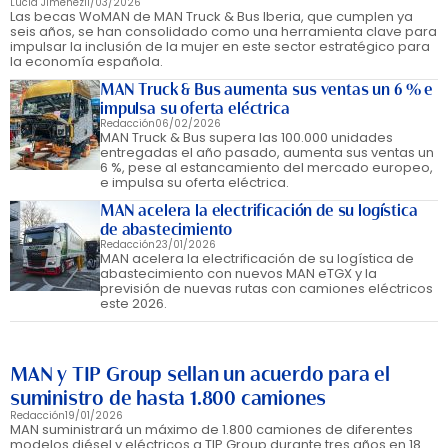
Lucía Jiménez
11/03/2026
Las becas WoMAN de MAN Truck & Bus Iberia, que cumplen ya
seis años, se han consolidado como una herramienta clave para
impulsar la inclusión de la mujer en este sector estratégico para
la economía española.
MAN Truck & Bus aumenta sus ventas un 6 % e
impulsa su oferta eléctrica
Redacción
06/02/2026
MAN Truck & Bus supera las 100.000 unidades
entregadas el año pasado, aumenta sus ventas un
6 %, pese al estancamiento del mercado europeo,
e impulsa su oferta eléctrica.
MAN acelera la electrificación de su logística
de abastecimiento
Redacción
23/01/2026
MAN acelera la electrificación de su logística de
abastecimiento con nuevos MAN eTGX y la
previsión de nuevas rutas con camiones eléctricos
este 2026.
MAN y TIP Group sellan un acuerdo para el
suministro de hasta 1.800 camiones
Redacción
19/01/2026
MAN suministrará un máximo de 1.800 camiones de diferentes
modelos diésel y eléctricos a TIP Group durante tres años en 18