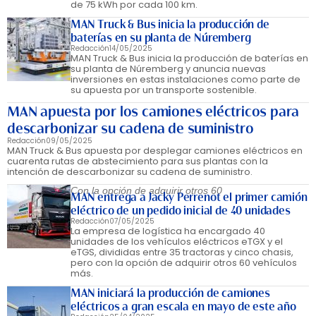
de 75 kWh por cada 100 km.
MAN Truck & Bus inicia la producción de
baterías en su planta de Núremberg
Redacción
14/05/2025
MAN Truck & Bus inicia la producción de baterías en
su planta de Núremberg y anuncia nuevas
inversiones en estas instalaciones como parte de
su apuesta por un transporte sostenible.
MAN apuesta por los camiones eléctricos para
descarbonizar su cadena de suministro
Redacción
09/05/2025
MAN Truck & Bus apuesta por desplegar camiones eléctricos en
cuarenta rutas de abstecimiento para sus plantas con la
intención de descarbonizar su cadena de suministro.
Con la opción de adquirir otros 60
MAN entrega a Jacky Perrenot el primer camión
eléctrico de un pedido inicial de 40 unidades
Redacción
07/05/2025
La empresa de logística ha encargado 40
unidades de los vehículos eléctricos eTGX y el
eTGS, divididas entre 35 tractoras y cinco chasis,
pero con la opción de adquirir otros 60 vehículos
más.
MAN iniciará la producción de camiones
eléctricos a gran escala en mayo de este año