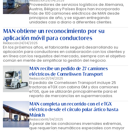
Redacción
25/04/2025
Proveedores de servicios logísticos de Alemania,
Austria, Bélgica y Países Bajos han incorporado
más de 100 camiones eléctricos de MAN desde
principios de año, y se siguen entregando
unidades casi a diario a diferentes clientes.
MAN obtiene un reconocimiento por su
aplicación móvil para conductores
Redacción
24/04/2025
En los próximos años, el fabricante seguirá desarrollando su
aplicación para conductores en colaboración con los clientes y
en línea con los requisitos del mercado, siempre con el objetivo
común en mente de simplificar la gestión del negocio.
MAN recibe un pedido de 27 camiones
eléctricos de Cornelissen Transport
Redacción
21/04/2025
El pedido de Cornelissen Transport incluye 25
tractoras eTGX con cabina GM y dos camiones
eTGS, que se utilizarán principalmente para el
reparto de mercancías en supermercados.
MAN completa un recorrido con el eTGX
eléctrico desde el círculo polar ártico hasta
Múnich
Redacción
16/04/2025
A pesar de las condiciones invernales extremas,
que requerían neumáticos especiales con mayor