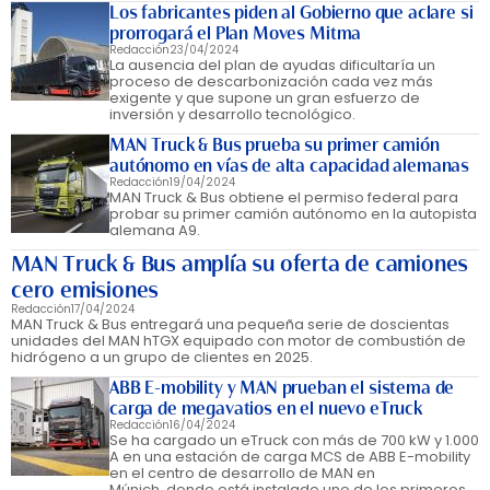
Los fabricantes piden al Gobierno que aclare si
prorrogará el Plan Moves Mitma
Redacción
23/04/2024
La ausencia del plan de ayudas dificultaría un
proceso de descarbonización cada vez más
exigente y que supone un gran esfuerzo de
inversión y desarrollo tecnológico.
MAN Truck & Bus prueba su primer camión
autónomo en vías de alta capacidad alemanas
Redacción
19/04/2024
MAN Truck & Bus obtiene el permiso federal para
probar su primer camión autónomo en la autopista
alemana A9.
MAN Truck & Bus amplía su oferta de camiones
cero emisiones
Redacción
17/04/2024
MAN Truck & Bus entregará una pequeña serie de doscientas
unidades del MAN hTGX equipado con motor de combustión de
hidrógeno a un grupo de clientes en 2025.
ABB E-mobility y MAN prueban el sistema de
carga de megavatios en el nuevo eTruck
Redacción
16/04/2024
Se ha cargado un eTruck con más de 700 kW y 1.000
A en una estación de carga MCS de ABB E-mobility
en el centro de desarrollo de MAN en
Múnich, donde está instalado uno de los primeros