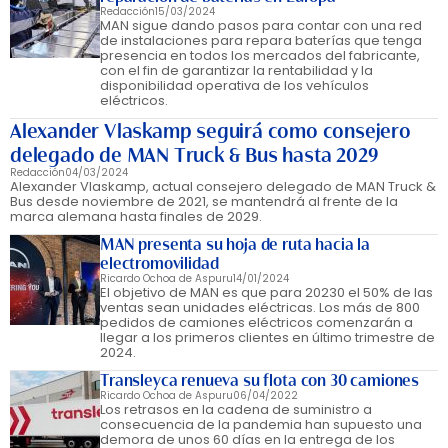
Redacción
15/03/2024
MAN sigue dando pasos para contar con una red
de instalaciones para repara baterías que tenga
presencia en todos los mercados del fabricante,
con el fin de garantizar la rentabilidad y la
disponibilidad operativa de los vehículos
eléctricos.
Alexander Vlaskamp seguirá como consejero
delegado de MAN Truck & Bus hasta 2029
Redacción
04/03/2024
Alexander Vlaskamp, actual consejero delegado de MAN Truck &
Bus desde noviembre de 2021, se mantendrá al frente de la
marca alemana hasta finales de 2029.
MAN presenta su hoja de ruta hacia la
electromovilidad
Ricardo Ochoa de Aspuru
14/01/2024
El objetivo de MAN es que para 20230 el 50% de las
ventas sean unidades eléctricas. Los más de 800
pedidos de camiones eléctricos comenzarán a
llegar a los primeros clientes en último trimestre de
2024.
Transleyca renueva su flota con 30 camiones
Ricardo Ochoa de Aspuru
06/04/2022
Los retrasos en la cadena de suministro a
consecuencia de la pandemia han supuesto una
demora de unos 60 días en la entrega de los