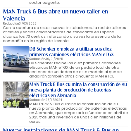
sector exigente.
MAN Truck & Bus abre un nuevo taller en
Valencia
Redacción
31/03/2025
Con la apertura de estas nuevas instalaciones, la red de talleres
oficiales y socios colaboradores del fabricante en España
alcanza los 70 centros, reforzando a su vez la presencia de la
compañía en la región de Levante.
DB Schenker empieza a utilizar sus diez
primeros camiones eléctricos MAN eTGX
Redacción
30/01/2025
DB Schenker recibe los diez primeros camiones
eléctricos MAN eTGX de un pedido total de otro
centenar de unidades de este modelo al que se
añadirán también otros cincuenta MAN eTGL.
MAN Truck & Bus culmina la construcción de su
nueva planta de producción de baterías
eléctricas en Alemania
Redacción
26/11/2024
MAN Truck & Bus culmina la construcción de su
nueva planta de producción de baterías eléctricas
en Alemania, que empezará a funcionar en abril de
2025 tras una inversión de unos cien millones de
euros.
Nuevas instalaciones de MAN Truck & Bus en