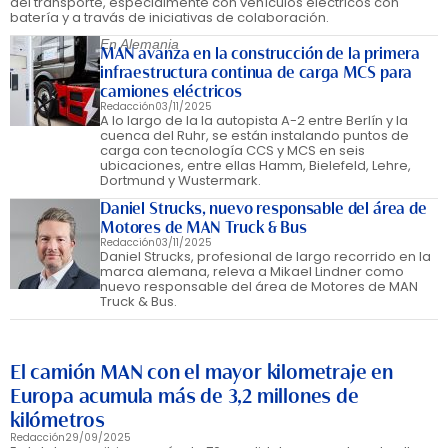
del transporte, especialmente con vehículos eléctricos con
batería y a travás de iniciativas de colaboración.
En Alemania
MAN avanza en la construcción de la primera
infraestructura continua de carga MCS para
camiones eléctricos
Redacción
03/11/2025
A lo largo de la la autopista A-2 entre Berlín y la
cuenca del Ruhr, se están instalando puntos de
carga con tecnología CCS y MCS en seis
ubicaciones, entre ellas Hamm, Bielefeld, Lehre,
Dortmund y Wustermark.
Daniel Strucks, nuevo responsable del área de
Motores de MAN Truck & Bus
Redacción
03/11/2025
Daniel Strucks, profesional de largo recorrido en la
marca alemana, releva a Mikael Lindner como
nuevo responsable del área de Motores de MAN
Truck & Bus.
El camión MAN con el mayor kilometraje en
Europa acumula más de 3,2 millones de
kilómetros
Redacción
29/09/2025