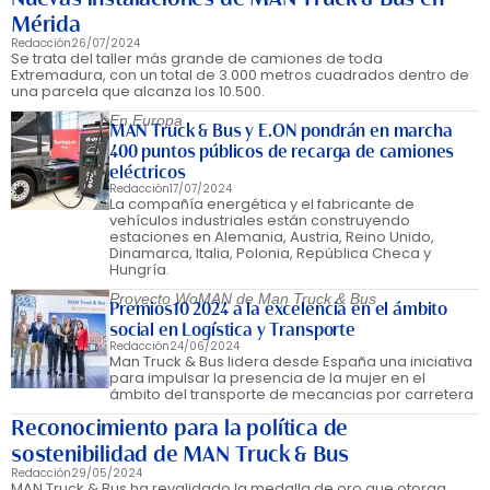
Mérida
Redacción
26/07/2024
Se trata del taller más grande de camiones de toda
Extremadura, con un total de 3.000 metros cuadrados dentro de
una parcela que alcanza los 10.500.
En Europa
MAN Truck & Bus y E.ON pondrán en marcha
400 puntos públicos de recarga de camiones
eléctricos
Redacción
17/07/2024
La compañía energética y el fabricante de
vehículos industriales están construyendo
estaciones en Alemania, Austria, Reino Unido,
Dinamarca, Italia, Polonia, República Checa y
Hungría.
Proyecto WoMAN de Man Truck & Bus
Premios10 2024 a la excelencia en el ámbito
social en Logística y Transporte
Redacción
24/06/2024
Man Truck & Bus lidera desde España una iniciativa
para impulsar la presencia de la mujer en el
ámbito del transporte de mecancias por carretera
Reconocimiento para la política de
sostenibilidad de MAN Truck & Bus
Redacción
29/05/2024
MAN Truck & Bus ha revalidado la medalla de oro que otorga