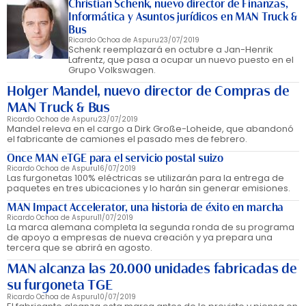
Christian Schenk, nuevo director de Finanzas,
Informática y Asuntos jurídicos en MAN Truck &
Bus
Ricardo Ochoa de Aspuru
23/07/2019
Schenk reemplazará en octubre a Jan-Henrik
Lafrentz, que pasa a ocupar un nuevo puesto en el
Grupo Volkswagen.
Holger Mandel, nuevo director de Compras de
MAN Truck & Bus
Ricardo Ochoa de Aspuru
23/07/2019
Mandel releva en el cargo a Dirk Große-Loheide, que abandonó
el fabricante de camiones el pasado mes de febrero.
Once MAN eTGE para el servicio postal suizo
Ricardo Ochoa de Aspuru
16/07/2019
Las furgonetas 100% eléctricas se utilizarán para la entrega de
paquetes en tres ubicaciones y lo harán sin generar emisiones.
MAN Impact Accelerator, una historia de éxito en marcha
Ricardo Ochoa de Aspuru
11/07/2019
La marca alemana completa la segunda ronda de su programa
de apoyo a empresas de nueva creación y ya prepara una
tercera que se abrirá en agosto.
MAN alcanza las 20.000 unidades fabricadas de
su furgoneta TGE
Ricardo Ochoa de Aspuru
10/07/2019