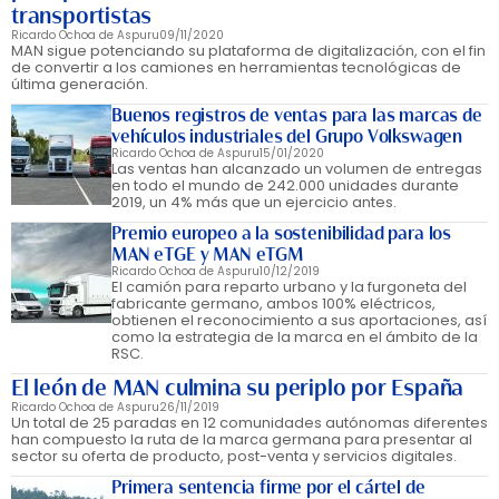
transportistas
Ricardo Ochoa de Aspuru
09/11/2020
MAN sigue potenciando su plataforma de digitalización, con el fin
de convertir a los camiones en herramientas tecnológicas de
última generación.
Buenos registros de ventas para las marcas de
vehículos industriales del Grupo Volkswagen
Ricardo Ochoa de Aspuru
15/01/2020
Las ventas han alcanzado un volumen de entregas
en todo el mundo de 242.000 unidades durante
2019, un 4% más que un ejercicio antes.
Premio europeo a la sostenibilidad para los
MAN eTGE y MAN eTGM
Ricardo Ochoa de Aspuru
10/12/2019
El camión para reparto urbano y la furgoneta del
fabricante germano, ambos 100% eléctricos,
obtienen el reconocimiento a sus aportaciones, así
como la estrategia de la marca en el ámbito de la
RSC.
El león de MAN culmina su periplo por España
Ricardo Ochoa de Aspuru
26/11/2019
Un total de 25 paradas en 12 comunidades autónomas diferentes
han compuesto la ruta de la marca germana para presentar al
sector su oferta de producto, post-venta y servicios digitales.
Primera sentencia firme por el cártel de