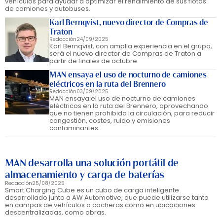
vehículos para ayudar a optimizar el rendimiento de sus flotas
de camiones y autobuses.
Karl Bernqvist, nuevo director de Compras de
Traton
Redacción
24/09/2025
Karl Bernqvist, con amplia experiencia en el grupo,
será el nuevo director de Compras de Traton a
partir de finales de octubre.
MAN ensaya el uso de nocturno de camiones
eléctricos en la ruta del Brennero
Redacción
03/09/2025
MAN ensaya el uso de nocturno de camiones
eléctricos en la ruta del Brennero, aprovechando
que no tienen prohibida la circulación, para reducir
congestión, costes, ruido y emisiones
contaminantes.
MAN desarrolla una solución portátil de
almacenamiento y carga de baterías
Redacción
25/08/2025
Smart Charging Cube es un cubo de carga inteligente
desarrollado junto a AW Automotive, que puede utilizarse tanto
en campas de vehículos o cocheras como en ubicaciones
descentralizadas, como obras.