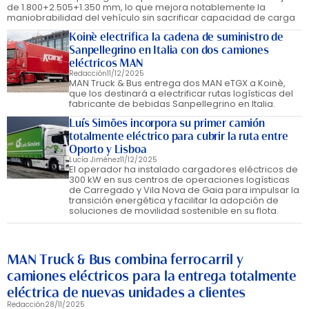
de 1.800+2.505+1.350 mm, lo que mejora notablemente la
maniobrabilidad del vehículo sin sacrificar capacidad de carga
Koinè electrifica la cadena de suministro de
Sanpellegrino en Italia con dos camiones
eléctricos MAN
Redacción
11/12/2025
MAN Truck & Bus entrega dos MAN eTGX a Koinè,
que los destinará a electrificar rutas logísticas del
fabricante de bebidas Sanpellegrino en Italia.
Luís Simões incorpora su primer camión
totalmente eléctrico para cubrir la ruta entre
Oporto y Lisboa
Lucía Jiménez
11/12/2025
El operador ha instalado cargadores eléctricos de
300 kW en sus centros de operaciones logísticas
de Carregado y Vila Nova de Gaia para impulsar la
transición energética y facilitar la adopción de
soluciones de movilidad sostenible en su flota.
MAN Truck & Bus combina ferrocarril y
camiones eléctricos para la entrega totalmente
eléctrica de nuevas unidades a clientes
Redacción
28/11/2025