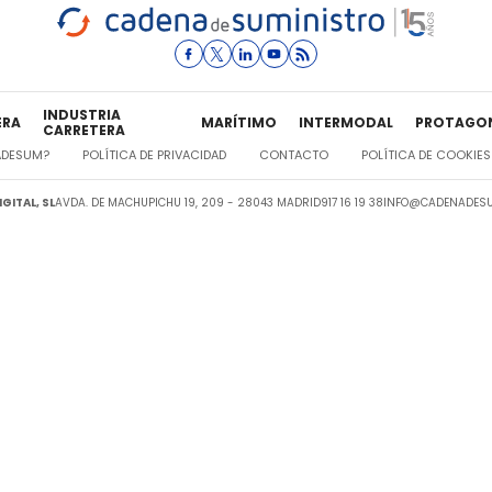
INDUSTRIA
ERA
MARÍTIMO
INTERMODAL
PROTAGO
CARRETERA
ADESUM?
POLÍTICA DE PRIVACIDAD
CONTACTO
POLÍTICA DE COOKIES
GITAL, SL
AVDA. DE MACHUPICHU 19, 209 - 28043 MADRID
917 16 19 38
INFO@CADENADESU