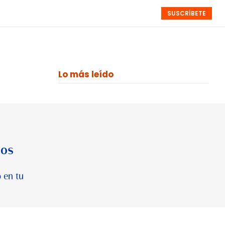
SUSCRÍBETE
RESÚMENES
NISTAS
MONOGRÁFICOS
EVENTOS
SEMANALES
Lo más leído
los
 en tu