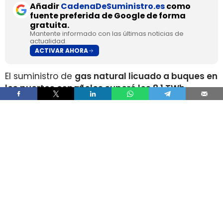
Añadir
CadenaDeSuministro.es
como
fuente preferida de Google de forma
gratuita.
Mantente informado con las últimas noticias de
actualidad.
ACTIVAR AHORA
El suministro de
gas natural licuado a buques en
los puertos españoles superó los 8,1 TWh
durante 2025
, un volumen que multiplica por
más de cuatro el registrado apenas dos años
antes, según los datos recopilados por Gasnam.
La energía suministrada, que incluye tanto GNL
de origen fósil como renovable, equivaldría
aproximadamente a
llenar el depósito de 16
millones de automóviles
.
Este incremento responde al crecimiento de la
flota internacional preparada para utilizar este
combustible y al desarrollo de
nuevas