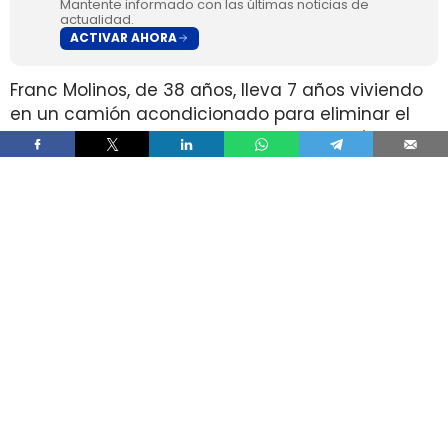
Mantente informado con las últimas noticias de
actualidad.
ACTIVAR AHORA
Franc Molinos, de 38 años, lleva 7 años viviendo
en un camión acondicionado para eliminar el
alquiler y recortar sus gastos fijos. El vehículo
incorpora cocina, dormitorio, espacio de
almacenamiento, sistema de acumulación de
agua y paneles solares para generar
electricidad.
El ahorro en vivienda ha cambiado por completo
su estructura de gasto, pero no ha borrado las
exigencias diarias de esa fórmula. Molinos
afirma que dejó de pagar alquiler y luz y que
apenas paga agua, aunque a cambio afronta
de forma constante el mantenimiento del
vehículo, la gestión de recursos, el espacio
reducido y la búsqueda de aparcamiento.