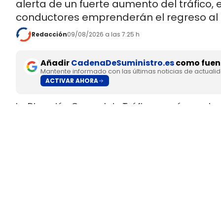
alerta de un fuerte aumento del tráfico,
conductores emprenderán el regreso al
Redacción
09/08/2026 a las 7:25 h
Añadir
CadenaDeSuministro.es
como fuent
Mantente informado con las últimas noticias de actuali
ACTIVAR AHORA
La Dirección General de Tráfico prevé que el ec
desplazamientos por carretera hacia las zonas
El organismo calcula un aumento del tráfico de 
viajes adicionales.
La coincidencia entre un fenómeno que dura 
tiempo concentra el riesgo en las mismas ví
puntos de observación. Ahí se suman retencio
peatones y ciclistas en los accesos.