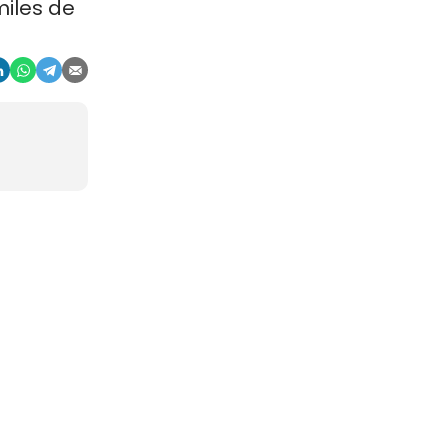
miles de
 verano.
llones de
 poco
 los
nte y más