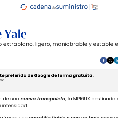
INDUSTRIA
RA
MARÍTIMO
INTERMODAL
PROTAGO
CARRETERA
 Yale
 extraplano, ligero, maniobrable y estable e
e preferida de Google de forma gratuita.
dad.
ón de una
nueva transpaleta
, la MP16UX destinada 
 intensidad.
 ofrecer una
carretilla fiable y con un bajo cons