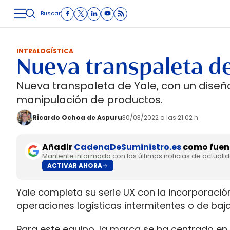
Buscar
LOGÍSTICA
INMOLOGÍSTICA
INTRALOGÍSTICA
CARRETE
INTRALOGÍSTICA
Nueva transpaleta de
Nueva transpaleta de Yale, con un diseño
manipulación de productos.
Ricardo Ochoa de Aspuru
30/03/2022 a las 21:02 h
Añadir
CadenaDeSuministro.es
como fuent
Mantente informado con las últimas noticias de actuali
ACTIVAR AHORA
Yale completa su serie UX con la incorporaci
operaciones logísticas intermitentes o de baja
Para este equipo, la marca se ha centrado en