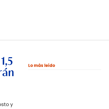
1,5
Lo más leído
rán
osto y