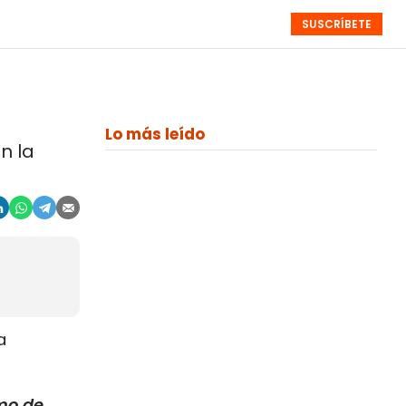
SUSCRÍBETE
RESÚMENES
NISTAS
MONOGRÁFICOS
EVENTOS
SEMANALES
Lo más leído
n la
a
umo de