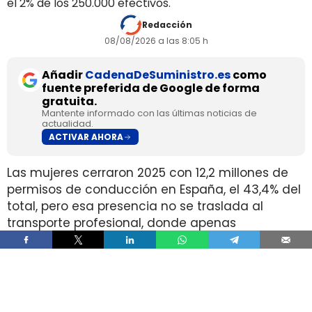
el 2% de los 250.000 efectivos.
Redacción
08/08/2026 a las 8:05 h
Añadir
CadenaDeSuministro.es
como
fuente preferida de Google de forma
gratuita.
Mantente informado con las últimas noticias de
actualidad.
ACTIVAR AHORA
Las mujeres cerraron 2025 con 12,2 millones de
permisos de conducción en España, el 43,4% del
total, pero esa presencia no se traslada al
transporte profesional, donde apenas
representan el 2% de un colectivo de 250.000
conductores. La brecha aparece pese a que
25.000 mujeres sí cuentan con el permiso
necesario para trabajar al volante.