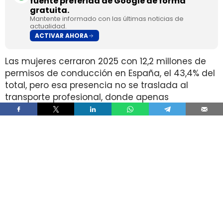
fuente preferida de Google de forma
gratuita.
Mantente informado con las últimas noticias de
actualidad.
ACTIVAR AHORA
Las mujeres cerraron 2025 con 12,2 millones de
permisos de conducción en España, el 43,4% del
total, pero esa presencia no se traslada al
transporte profesional, donde apenas
representan el 2% de un colectivo de 250.000
conductores. La brecha aparece pese a que
25.000 mujeres sí cuentan con el permiso
necesario para trabajar al volante.
Ahí está la principal contradicción del sector. La
capacidad legal para incorporarse existe en una
escala muy superior a la presencia real en
cabina, mientras la actividad mantiene
jornadas y arranques de semana que siguen