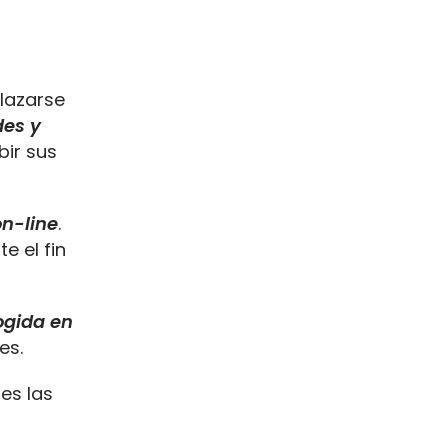
lazarse
des y
bir sus
on-line
.
e el fin
ogida en
es.
nes las