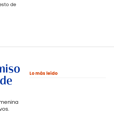
resto de
miso
Lo más leído
 de
emenina
vos.