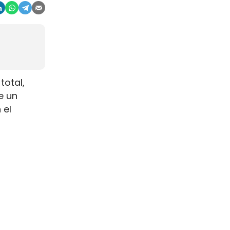
total,
e un
 el
na escala
s de
s.
 el