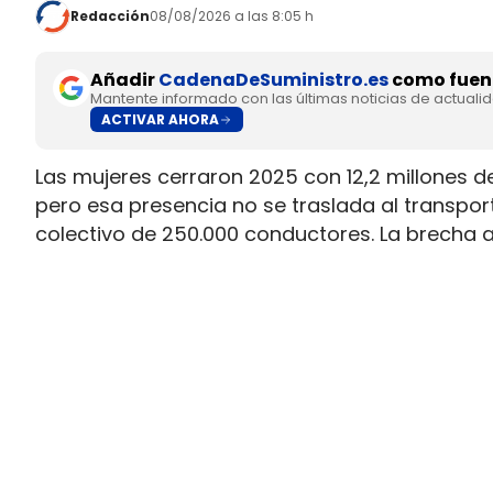
Redacción
08/08/2026 a las 8:05 h
Añadir
CadenaDeSuministro.es
como fuent
Mantente informado con las últimas noticias de actuali
ACTIVAR AHORA
Las mujeres cerraron 2025 con 12,2 millones d
pero esa presencia no se traslada al transpo
colectivo de 250.000 conductores. La brecha 
permiso necesario para trabajar al volante.
Ahí está la principal contradicción del sector
muy superior a la presencia real en cabina, m
semana que siguen condicionando la entrada 
Solo 5.000 mujeres conducen c
permiso profesional