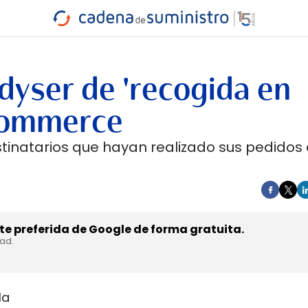
INDUSTRIA
RA
MARÍTIMO
INTERMODAL
PROTAGO
CARRETERA
dyser de 'recogida en
-commerce
estinatarios que hayan realizado sus pedidos
e preferida de Google de forma gratuita.
dad.