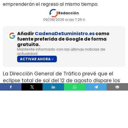
emprenderán el regreso al mismo tiempo.
Redacción
09/08/2026 a las 7:25 h
Añadir
CadenaDeSuministro.es
como
fuente preferida de Google de forma
gratuita.
Mantente informado con las últimas noticias de
actualidad.
ACTIVAR AHORA
La Dirección General de Tráfico prevé que el
eclipse total de sol del 12 de agosto dispare los
desplazamientos por carretera hacia las zonas
de mejor visibilidad, en plena temporada alta de
verano. El organismo calcula un aumento del
tráfico de entre el 30% y el 100%, con entre
400.000 y 1,5 millones de viajes adicionales.
La coincidencia entre un fenómeno que dura