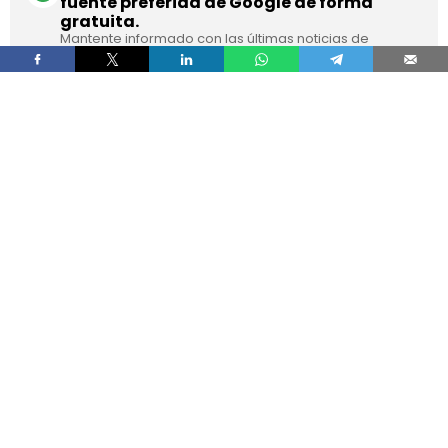
fuente preferida de Google de forma
gratuita.
Mantente informado con las últimas noticias de
actualidad.
ACTIVAR AHORA
El suministro de
gas natural licuado a buques en
los puertos españoles superó los 8,1 TWh
durante 2025
, un volumen que multiplica por
más de cuatro el registrado apenas dos años
antes, según los datos recopilados por Gasnam.
La energía suministrada, que incluye tanto GNL
de origen fósil como renovable, equivaldría
aproximadamente a
llenar el depósito de 16
millones de automóviles
.
Este incremento responde al crecimiento de la
flota internacional preparada para utilizar este
combustible y al desarrollo de
nuevas
infraestructuras y servicios de bunkering
en los