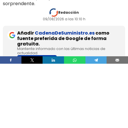
sorprendente.
Redacción
09/08/2026 a las 10:10 h
Añadir
CadenaDeSuministro.es
como
fuente preferida de Google de forma
gratuita.
Mantente informado con las últimas noticias de
actualidad.
ACTIVAR AHORA
Franc Molinos, de 38 años, lleva 7 años viviendo
en un camión acondicionado para eliminar el
alquiler y recortar sus gastos fijos. El vehículo
incorpora cocina, dormitorio, espacio de
almacenamiento, sistema de acumulación de
agua y paneles solares para generar
electricidad.
El ahorro en vivienda ha cambiado por completo