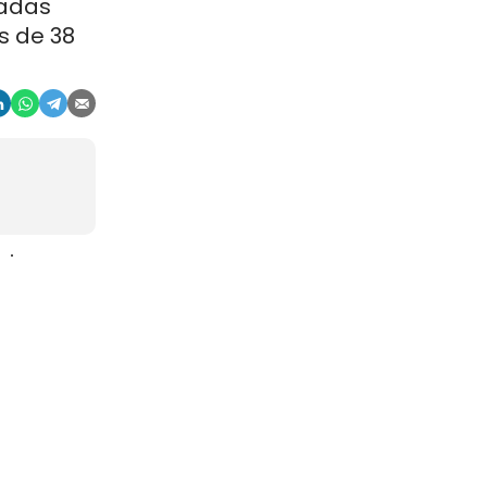
ladas
s de 38
aje
gosto. La
r, en
china
ocios