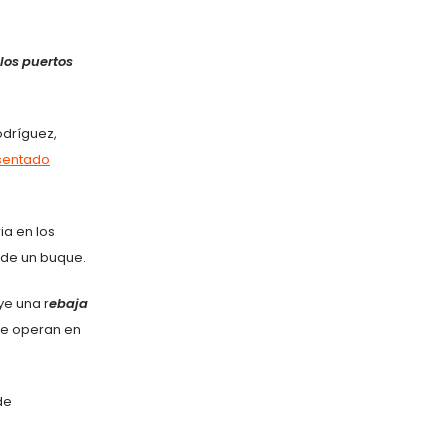
 los puertos
odríguez,
esentado
ia en los
 de un buque.
ye una r
ebaja
e operan en
de