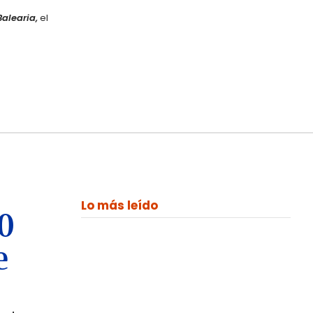
Balearia,
el
Lo más leído
00
e