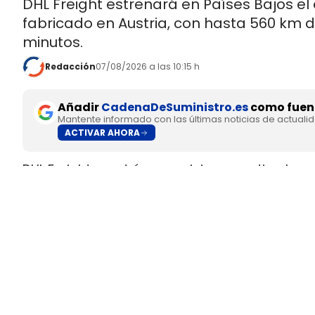
DHL Freight estrenará en Países Bajos el
fabricado en Austria, con hasta 560 km 
minutos.
Redacción
07/08/2026 a las 10:15 h
Añadir
CadenaDeSuministro.es
como fuent
Mantente informado con las últimas noticias de actuali
ACTIVAR AHORA
DHL Freight pondrá en servicio en septiembre 
fabricado en Europa por
SuperPanther,
despué
tractora salió de la línea de montaje final de S
Austria
.
El movimiento llega con una doble lectura indu
fundada en 2022
, pero su eTopas 600 para 
industriales del continente y ya ha realizado t