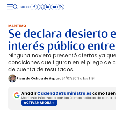
Buscar
LOGÍSTICA
INMOLOGÍSTICA
INTRALOGÍSTICA
CARRETE
MARÍTIMO
Se declara desierto e
interés público entre
Ninguna naviera presentó ofertas ya que 
condiciones que figuran en el pliego de c
de cuenta de resultados.
Ricardo Ochoa de Aspuru
24/07/2013 a las 1:19 h
Añadir
CadenaDeSuministro.es
como fuent
Mantente informado con las últimas noticias de actuali
ACTIVAR AHORA