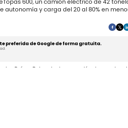
 eTopas 600, un camión eléctrico de 42 tone
de autonomía y carga del 20 al 80% en meno
e preferida de Google de forma gratuita.
dad.
en los Países Bajos el primer camión de gran tonel
s de trasladar la unidad desde Austria durante a
teyr Automotive el 27 de julio,
en la planta de Stey
strial y operativa. SuperPanther es una
empresa 
el mercado europeo se ensambla en Austria con s
ests en rutas reales antes de su comercialización.