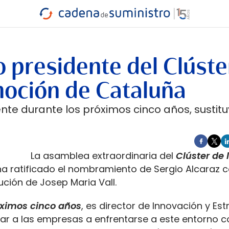
INDUSTRIA
RA
MARÍTIMO
INTERMODAL
PROTAGO
CARRETERA
o presidente del Clúste
moción de Cataluña
nte durante los próximos cinco años, sustitu
La asamblea extraordinaria del
Clúster de 
 ha ratificado el nombramiento de Sergio Alcaraz
ución de Josep Maria Vall.
óximos cinco años
, es director de Innovación y Est
dar a las empresas a enfrentarse a este entorno 