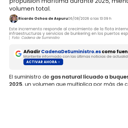
propulsión marítima durante 2025, mient
volumen total.
Ricardo Ochoa de Aspuru
06/08/2026 a las 13:09 h
Este incremento responde al crecimiento de la flota interna
infraestructuras y servicios de bunkering en los puertos es
Foto: Cadena de Suministro
Añadir
CadenaDeSuministro.es
como fuent
Mantente informado con las últimas noticias de actuali
ACTIVAR AHORA
El suministro de
gas natural licuado a buques
2025
, un volumen que multiplica por más de c
datos recopilados por Gasnam. La energía sum
renovable, equivaldría aproximadamente a
ll
Este incremento responde al crecimiento de la 
combustible y al desarrollo de
nuevas infraes
españoles. Gasnam considera que esta evol