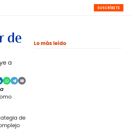
SUSCRÍBETE
RESÚMENES
NISTAS
MONOGRÁFICOS
EVENTOS
SEMANALES
r de
Lo más leído
ye a
la
 como
rategia de
complejo