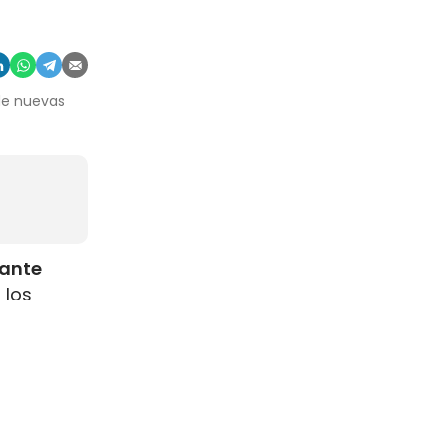
 de nuevas
rante
 los
como
s