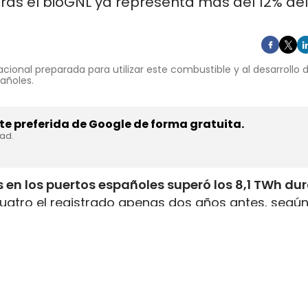
ras el bioGNL ya representa más del 12% del
cional preparada para utilizar este combustible y al desarrollo
pañoles.
e preferida de Google de forma gratuita.
dad.
 en los puertos españoles superó los 8,1 TWh du
uatro el registrado apenas dos años antes, según
inistrada, que incluye tanto GNL de origen fósil 
enar el depósito de 16 millones de automóviles
.
flota internacional preparada para utilizar este
tructuras y servicios de bunkering
en los puertos
ución está consolidando a España como
uno de lo