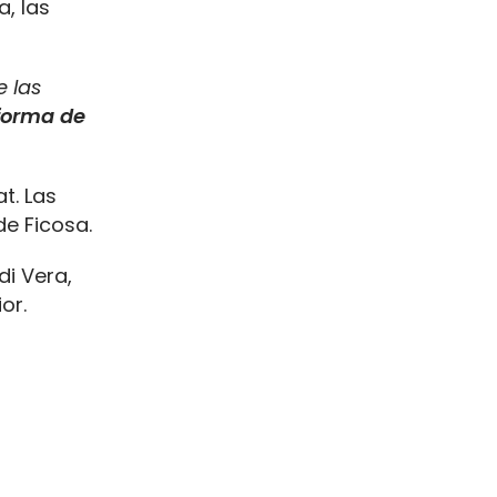
a, las
 las
forma de
t. Las
e Ficosa.
di Vera,
or.