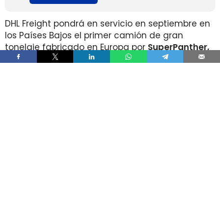
DHL Freight pondrá en servicio en septiembre en
los Países Bajos el primer camión de gran
tonelaje fabricado en Europa por
SuperPanther,
después de trasladar la unidad desde Austria
durante agosto. La tractora salió de la línea de
montaje final de Steyr Automotive el 27 de julio,
en la planta de Steyr, en Austria
.
El movimiento llega con una doble lectura
industrial y operativa. SuperPanther es una
empresa china fundada en 2022
, pero su eTopas
600 para el mercado europeo se ensambla en
Austria con socios industriales del continente y
ya ha realizado tests en rutas reales antes de su
comercialización.
DHL Freight lleva a los Países Bajos