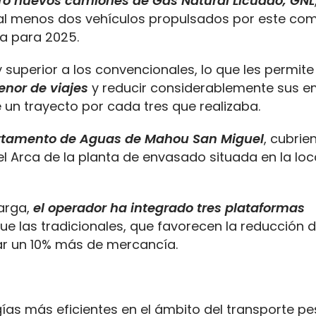
ro nuevos camiones de Gas Natural Licuado, GNL
l menos dos vehículos propulsados por este com
ta para 2025.
uperior a los convencionales, lo que les permite
nor de viajes
y reducir considerablemente sus em
un trayecto por cada tres que realizaba.
artamento de Aguas de Mahou San Miguel
, cubrie
l Arca de la planta de envasado situada en la loc
carga,
el operador ha integrado
tres plataformas
ue las tradicionales, que favorecen la reducción 
r un 10% más de mercancía.
ogías más eficientes en el ámbito del transporte p