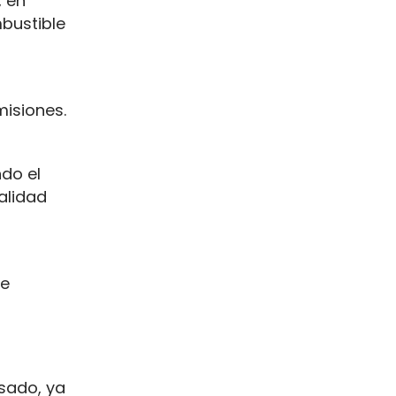
, en
bustible
isiones.
ndo el
alidad
de
esado, ya