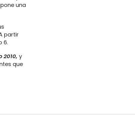
supone una
us
A partir
 6.
o 2010,
y
entes que