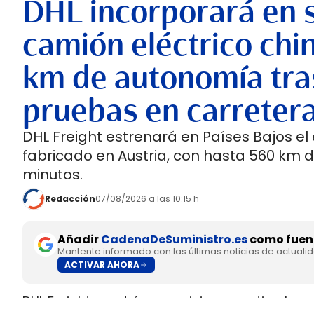
DHL incorporará en 
camión eléctrico chi
km de autonomía tra
pruebas en carreter
DHL Freight estrenará en Países Bajos el
fabricado en Austria, con hasta 560 km 
minutos.
Redacción
07/08/2026 a las 10:15 h
Añadir
CadenaDeSuministro.es
como fuent
Mantente informado con las últimas noticias de actuali
ACTIVAR AHORA
DHL Freight pondrá en servicio en septiembre 