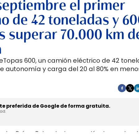
septiembre el primer
no de 42 toneladas y 6
s superar 70.000 km d
a
 eTopas 600, un camión eléctrico de 42 tone
de autonomía y carga del 20 al 80% en meno
e preferida de Google de forma gratuita.
dad.
en los Países Bajos el primer camión de gran tonel