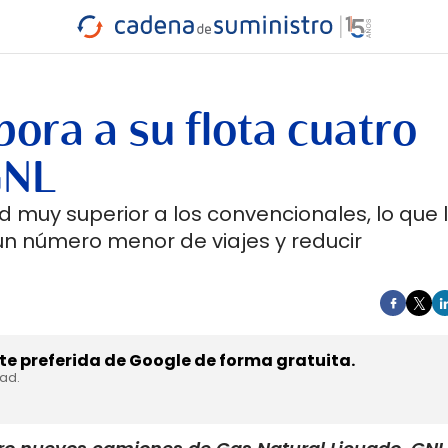
INDUSTRIA
RA
MARÍTIMO
INTERMODAL
PROTAGO
CARRETERA
pora a su flota cuatro
GNL
muy superior a los convencionales, lo que 
n número menor de viajes y reducir
e preferida de Google de forma gratuita.
dad.