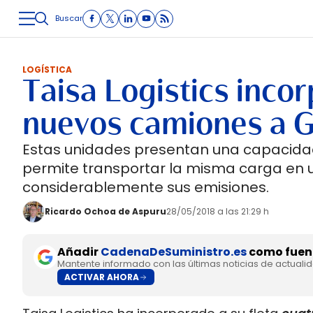
Buscar
LOGÍSTICA
INMOLOGÍSTICA
INTRALOGÍSTICA
CARRETE
LOGÍSTICA
Taisa Logistics incor
nuevos camiones a 
Estas unidades presentan una capacidad 
permite transportar la misma carga en u
considerablemente sus emisiones.
Ricardo Ochoa de Aspuru
28/05/2018 a las 21:29 h
Añadir
CadenaDeSuministro.es
como fuent
Mantente informado con las últimas noticias de actuali
ACTIVAR AHORA