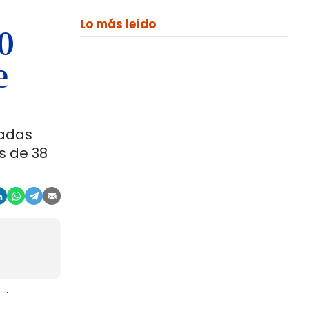
Lo más leído
00
e
ladas
s de 38
aje