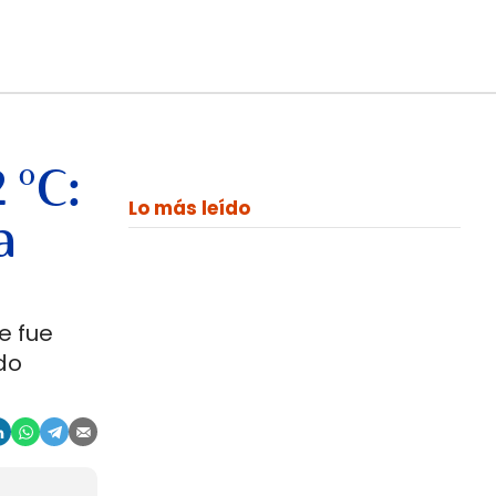
 °C:
Lo más leído
a
e fue
do