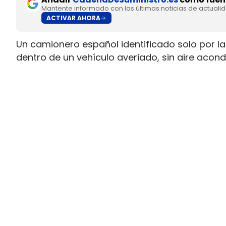
Mantente informado con las últimas noticias de actuali
ACTIVAR AHORA
Un camionero español identificado solo por las
dentro de un vehículo averiado, sin aire aco
de que la empresa le ordenara seguir circula
acabó en el hospital por golpe de calor e hiper
cerca de Ontígola.
La secuencia deja una tensión inmediata en la 
estaba en condiciones normales de marcha por u
carretera no se activó a tiempo y el trayecto
servicios básicos.
La avería en el filtro de partíc
velocidad
Primero llegó la incidencia mecánica y despu