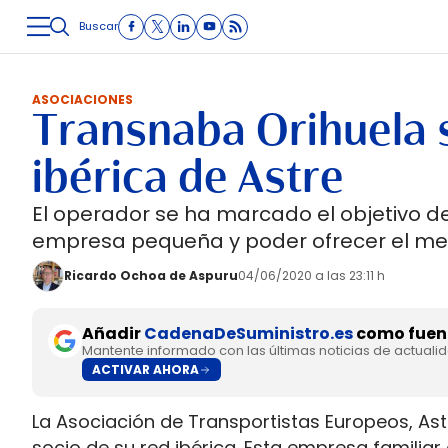
Buscar
LOGÍSTICA
INMOLOGÍSTICA
INTRALOGÍSTICA
CARRETE
ASOCIACIONES
Transnaba Orihuela s
ibérica de Astre
El operador se ha marcado el objetivo d
empresa pequeña y poder ofrecer el mejo
Ricardo Ochoa de Aspuru
04/06/2020 a las 23:11 h
Añadir
CadenaDeSuministro.es
como fuent
Mantente informado con las últimas noticias de actuali
ACTIVAR AHORA
La Asociación de Transportistas Europeos, A
socio de su red ibérica. Esta empresa familiar 