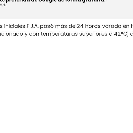
dad.
 iniciales F.J.A. pasó más de 24 horas varado en I
ndicionado y con temperaturas superiores a 42°C,
ndo pese a haber comunicado la incidencia. El con
tensión tras la avería registrada el 23 de julio de
operativa del transporte internacional. El vehículo
n fallo en el filtro de partículas, pero la asiste
 continuó a velocidad reducida hasta una gasoliner
ulas obligó a seguir la ruta a meno
és la orden de continuar, aun cuando el conductor