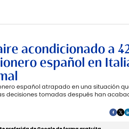
aire acondicionado a 42
ionero español en Itali
mal
onero español atrapado en una situación qu
Las decisiones tomadas después han acaba
e preferida de Google de forma gratuita.