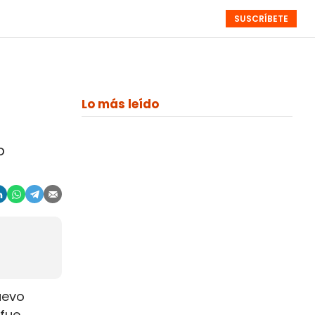
SUSCRÍBETE
RESÚMENES
NISTAS
MONOGRÁFICOS
EVENTOS
SEMANALES
Lo más leído
o
uevo
 fue