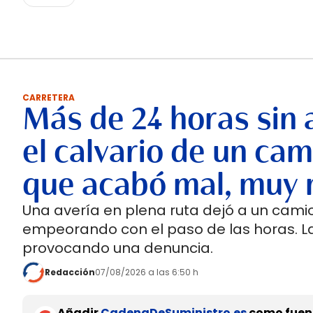
CARRETERA
Más de 24 horas sin 
el calvario de un cam
que acabó mal, muy 
Una avería en plena ruta dejó a un cami
empeorando con el paso de las horas. 
provocando una denuncia.
Redacción
07/08/2026 a las 6:50 h
Añadir
CadenaDeSuministro.es
como fuent