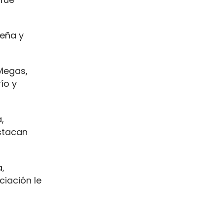
ueña y
 Megas,
ío y
,
estacan
a,
ciación le