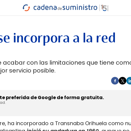
INDUSTRIA
RA
MARÍTIMO
INTERMODAL
PROTAGO
CARRETERA
e incorpora a la red
e acabar con las limitaciones que tiene com
r servicio posible.
e preferida de Google de forma gratuita.
dad.
stre, ha incorporado a Transnaba Orihuela como n
alicantina
inició su andadura en 1960
, aunque no