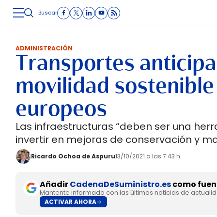
Buscar
LOGÍSTICA
INMOLOGÍSTICA
INTRALOGÍSTICA
CARRETE
ADMINISTRACIÓN
Transportes anticipa 
movilidad sostenible
europeos
Las infraestructuras “deben ser una herra
invertir en mejoras de conservación y ma
Ricardo Ochoa de Aspuru
13/10/2021 a las 7:43 h
Añadir
CadenaDeSuministro.es
como fuent
Mantente informado con las últimas noticias de actuali
ACTIVAR AHORA