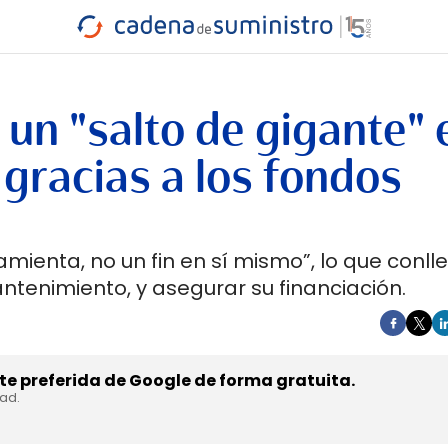
INDUSTRIA
RA
MARÍTIMO
INTERMODAL
PROTAGO
CARRETERA
un "salto de gigante" 
 gracias a los fondos
mienta, no un fin en sí mismo”, lo que conll
ntenimiento, y asegurar su financiación.
e preferida de Google de forma gratuita.
dad.