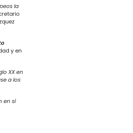
peos la
cretario
ázquez
to
dad y en
glo XX en
se a los
 en sí