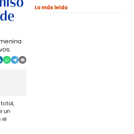
miso
Lo más leído
 de
emenina
vos.
total,
e un
 el