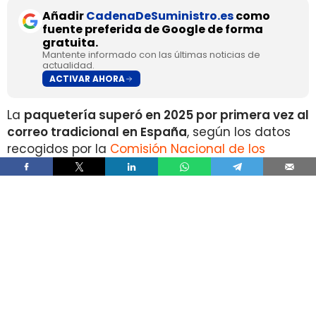
Añadir
CadenaDeSuministro.es
como
fuente preferida de Google de forma
gratuita.
Mantente informado con las últimas noticias de
actualidad.
ACTIVAR AHORA
La
paquetería superó en 2025 por primera vez al
correo tradicional en España
, según los datos
recogidos por la
Comisión Nacional de los
Mercados y la Competencia
en su Informe Anual
del Sector Postal 2025.
Durante el pasado ejercicio se contabilizaron
1.335 millones de envíos de paquetería
, un 10%
más que en 2024 y un 148% por encima del
volumen registrado en 2019.
En sentido contrario, los
envíos postales
tradicionales descendieron un 8% anual
, hasta